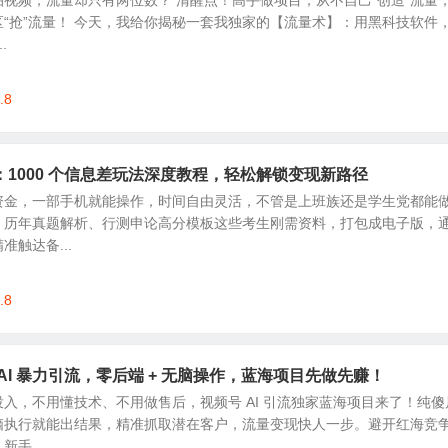
视频，流量却只有两位数？ 清醒点！高手做项目，从不自己“创造”流量
“抢”流量！ 今天，我给你揭秘一套我独家的【流量术】：用黑科技软件
.
.8
1000 个信息差玩法深度教程，轻松解锁变现新路径
资金，一部手机就能操作，时间自由灵活，不管是上班族还是学生党都能
、历年真题解析、行测申论高分模板这些考生刚需资料，打包成电子版，
触达备...
.8
AI 暴力引流，零后端 + 无脑操作，蓝海项目先做先赚！
入，不用懂技术、不用做售后，视频号 AI 引流独家蓝海项目来了！纯傻
脑执行就能出结果，精准抓取潜在客户，流量变现快人一步。避开红海竞
手...