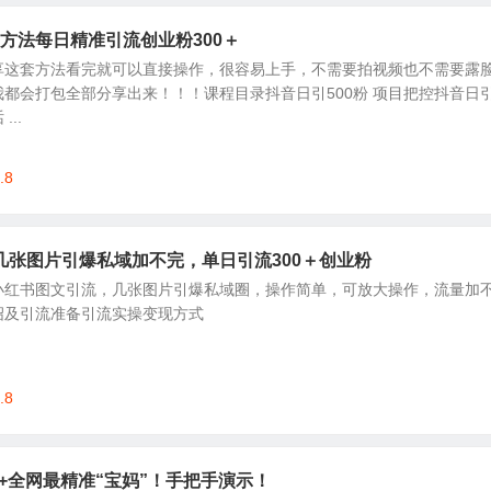
流,方法每日精准引流创业粉300＋
享这套方法看完就可以直接操作，很容易上手，不需要拍视频也不需要露
都会打包全部分享出来！！！课程目录抖音日引500粉 项目把控抖音日
...
.8
几张图片引爆私域加不完，单日引流300＋创业粉
小红书图文引流，几张图片引爆私域圈，操作简单，可放大操作，流量加
绍及引流准备引流实操变现方式
.8
00+全网最精准“宝妈”！手把手演示！