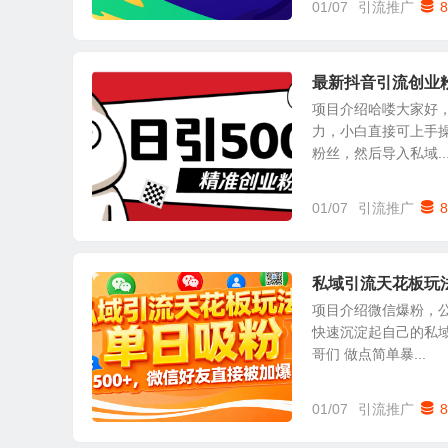
01/07
引流推广
8
最新抖音引流创业
项目介绍哈喽大家好
力，小白直接可上手操
粉丝，然后导入私域..
01/07
引流推广
8
私域引流天花板玩法
项目介绍微信爆粉，公
快速沉淀起自己的私域
哥们 做点简单暴...
01/07
引流推广
8