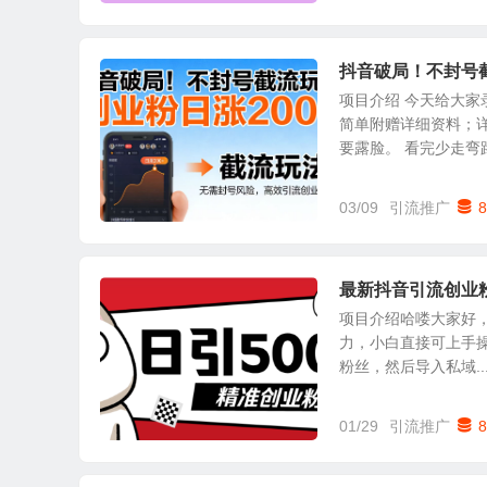
抖音破局！不封号截
项目介绍 今天给大家
简单附赠详细资料；
要露脸。 看完少走弯路！
03/09
引流推广
8
最新抖音引流创业
项目介绍哈喽大家好
力，小白直接可上手操
粉丝，然后导入私域..
01/29
引流推广
8