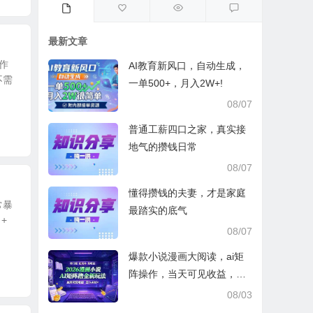
最新文章
作
AI教育新风口，自动生成，
不需
一单500+，月入2W+!
08/07
普通工薪四口之家，真实接
地气的攒钱日常
08/07
懂得攒钱的夫妻，才是家庭
常暴
最踏实的底气
+
08/07
爆款小说漫画大阅读，ai矩
阵操作，当天可见收益，号
称日入400+
08/03