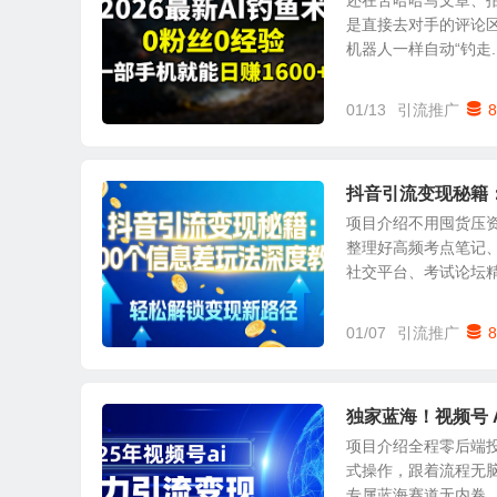
还在苦哈哈写文章、拍
是直接去对手的评论区
机器人一样自动“钓走..
01/13
引流推广
8
抖音引流变现秘籍：
项目介绍不用囤货压
整理好高频考点笔记
社交平台、考试论坛精准
01/07
引流推广
8
独家蓝海！视频号 
项目介绍全程零后端投
式操作，跟着流程无
专属蓝海赛道无内卷，新