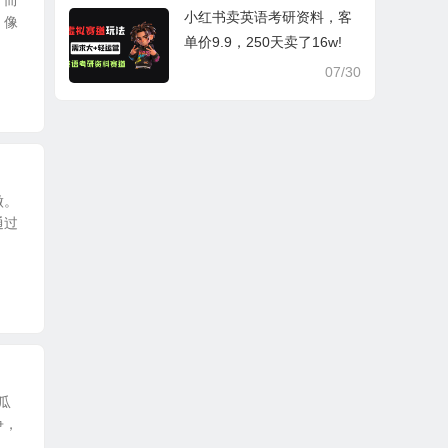
，而
小红书卖英语考研资料，客
，像
单价9.9，250天卖了16w!
07/30
做。
通过
瓜
争，