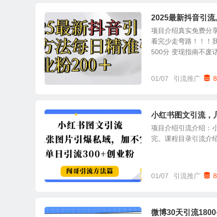
2025最新抖音引
项目介绍真实免费分
看完少走弯路！！！我
500分 变现指南不废话 
01/07
引流推广
8
小红书图文引流，
项目介绍引流介绍：
完。课程目录引流介
01/07
引流推广
8
微博30天引流18