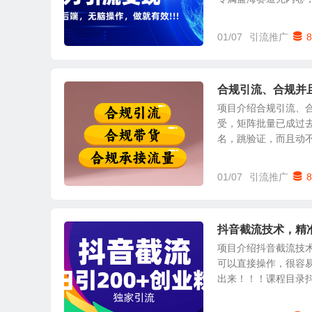
01/07
引流推广
8
合规引流、合规并
项目介绍合规引流、
受，矩阵批量已成过
名，跳验证，而且动不动
01/07
引流推广
8
抖音截流技术，精
项目介绍抖音截流技术
可以直接操作，很容
出来！！！课程目录抖音