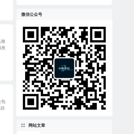
微信公众号
具推
解类
共包
包括
网站文章