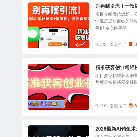
别再瞎引流！一招搞
项目介绍微信爆粉，公
快速沉淀起自己的私域
哥们 做点简单暴...
01/22
引流推广
8
精准获客创业粉轻松
项目介绍精准获客创业
势项目实操演示变现
01/16
引流推广
8
2026最新AI钓