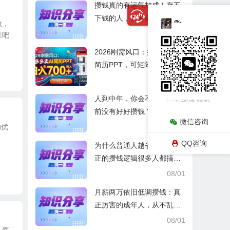
攒钱真的有运气加成！存不
下钱的人，大多栽在这一点
效，
08/03
来吧
2026刚需风口：拼多多卖AI
简历PPT，可矩阵放大，小
白也能干，日入700+！
08/02
人到中年，你会不会后悔从
前没有好好攒钱？
微信咨询
08/02
的优
QQ咨询
为什么普通人越省越穷？真
正的攒钱逻辑很多人都搞错
了
08/01
月薪两万依旧低调攒钱：真
正厉害的成年人，从不乱消
费
08/01