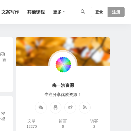
文案写作
其他课程
更多
登录
注册
卖项
 商
梅一洪资源
专注分享优质资源！
，做
个视
文章
留言
访客
12270
0
2