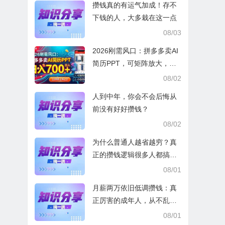
攒钱真的有运气加成！存不
下钱的人，大多栽在这一点
08/03
2026刚需风口：拼多多卖AI
简历PPT，可矩阵放大，小
白也能干，日入700+！
08/02
人到中年，你会不会后悔从
前没有好好攒钱？
08/02
为什么普通人越省越穷？真
正的攒钱逻辑很多人都搞错
了
08/01
月薪两万依旧低调攒钱：真
正厉害的成年人，从不乱消
费
08/01