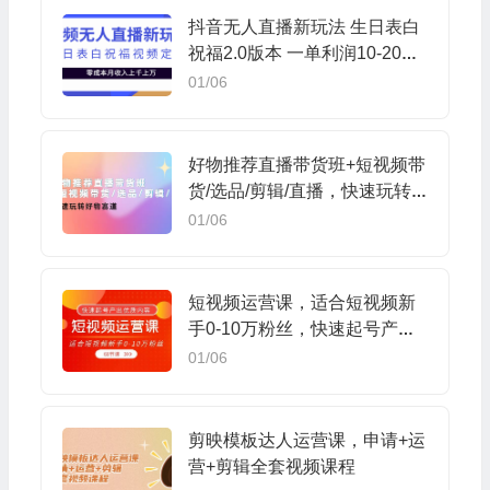
抖音无人直播新玩法 生日表白
祝福2.0版本 一单利润10-20元
(模板+软件+教程)
01/06
好物推荐直播带货班+短视频带
货/选品/剪辑/直播，快速玩转
好物赛道
01/06
短视频运营课，适合短视频新
手0-10万粉丝，快速起号产出
优质内容（68节课）
01/06
剪映模板达人运营课，申请+运
营+剪辑全套视频课程