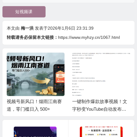
短视频课
本文由
梅一洪
发表于2026年1月6日 23:31:39
转载请务必保留本文链接：
https://www.myhzy.cn/1067.html
赛
一键制作爆款故事视频！文
AI大案纪实短视频制作课，
字秒变YouTube自动发布的
文案生成+剪辑教学+伙伴计
傻瓜式教程
划