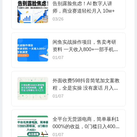
告别露脸焦虑！AI 数字人讲
师，商业赛道轻松月入 10w+
03/26
闲鱼实战操作项目，售卖考研
资料 一天收入800+一部手机搞
定（附1475G资料）
01/07
外面收费598抖音简笔加文案教
程，全是实操 没有废话 月入三
万（教程+资料）
01/07
全平台无货源电商，简单暴利1
000%的收益，0门槛日入400+
【揭秘】
01/07