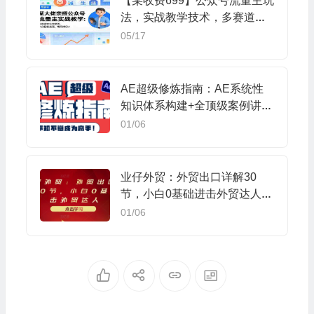
【某收费699】公众号流量主玩
法，实战教学技术，多赛道玩
法全覆盖
05/17
AE超级修炼指南：AE系统性
知识体系构建+全顶级案例讲
解，不知不觉成为高手
01/06
业仔外贸：外贸出口详解30
节，小白0基础进击外贸达人
价值666元
01/06