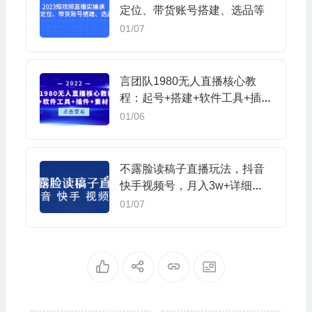
定位、带货账号搭建、选品等
01/07
言团队1980无人直播核心教
程：起号+搭建+软件工具+插件
+素材+话术等等
01/06
不露脸读稿子直播玩法，抖音
快手视频号，月入3w+详细视
频课程
01/07