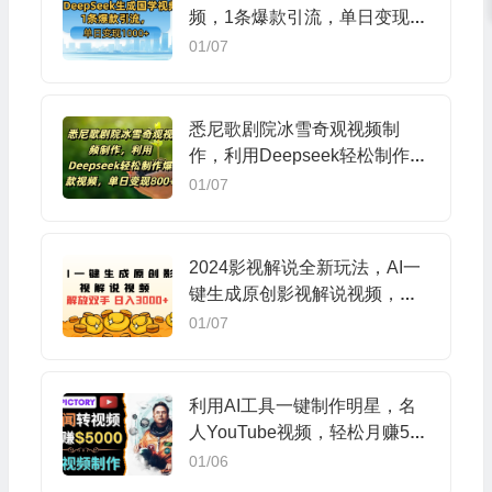
频，1条爆款引流，单日变现10
00+
01/07
悉尼歌剧院冰雪奇观视频制
作，利用Deepseek轻松制作爆
款视频，单日变现800+
01/07
2024影视解说全新玩法，AI一
键生成原创影视解说视频，日
入3000+
01/07
利用AI工具一键制作明星，名
人YouTube视频，轻松月赚500
0美元 无需任何基础
01/06