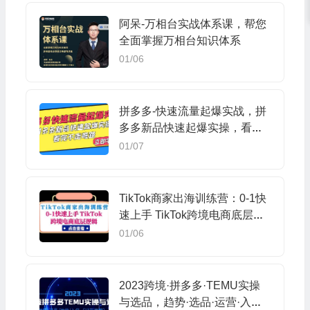
阿呆-万相台实战体系课，帮您
全面掌握万相台知识体系
01/06
拼多多-快速流量起爆实战，拼
多多新品快速起爆实操，看完
不走弯路
01/07
TikTok商家出海训练营：0-1快
速上手 TikTok跨境电商底层逻
辑(无水印)
01/06
2023跨境·拼多多·TEMU实操
与选品，趋势·选品·运营·入住