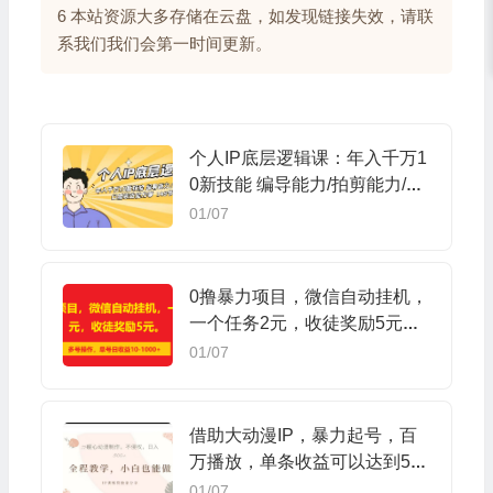
6 本站资源大多存储在云盘，如发现链接失效，请联
系我们我们会第一时间更新。
个人IP底层逻辑课：年入千万1
0新技能 编导能力/拍剪能力/口
播表达能力等…
01/07
0撸暴力项目，微信自动挂机，
一个任务2元，收徒奖励5元。
多号操作，单号日收益10-1000
01/07
+
借助大动漫IP，暴力起号，百
万播放，单条收益可以达到500
+
01/07