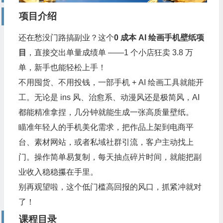
项目介绍
还在愁没门路搞副业？这个
0 成本 AI 绘画手机壁纸项
目
，直接交出单量成绩单 ——1 个小店狂卖 3.8 万
单，新手也能轻松上手！
不用囤货、不用投钱，一部手机 + AI 绘画工具就能开
工。无论是 ins 风、治愈系、动漫风还是极简风，AI
都能精准拿捏，几分钟就能生成一张高质量壁纸。
瞄准年轻人的手机美化需求，把作品上架到电商平
台、素材网站，或者私域社群引流，客户主动找上
门。操作简单易复制，每天抽点碎片时间，就能把副
业收入稳稳攥在手里。
别再观望啦，这个低门槛高回报的风口，抓紧冲就对
了！
课程目录