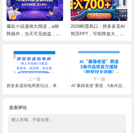
爆款小说漫画大阅读，ai矩
2026刚需风口：拼多多卖AI
阵操作，当天可见收益，号
简历PPT，可矩阵放大，小
称日入400+
白也能干，日入700+！
上一篇
下一篇
拼多多虚拟电商新玩法，单人可玩转10家店，零成本、成交快、转化快，单店单日可盈利300+
AI“暴躁老道”赛道，5条作品揽百万播放！（附变现全攻略）
发表评论