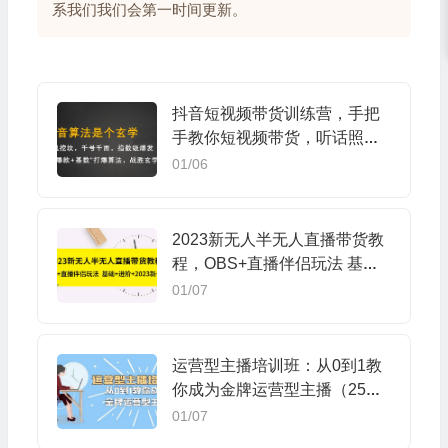
系我们我们会第一时间更新。
抖音短视频带货训练营，手把
手教你短视频带货，听话照
做，保证出单
01/06
2023新无人半无人直播带货教
程，OBS+直播伴侣玩法 基础
+进阶+2023新+话术
01/07
运营型主播培训班：从0到1教
你成为金牌运营型主播（25节
课）
01/07