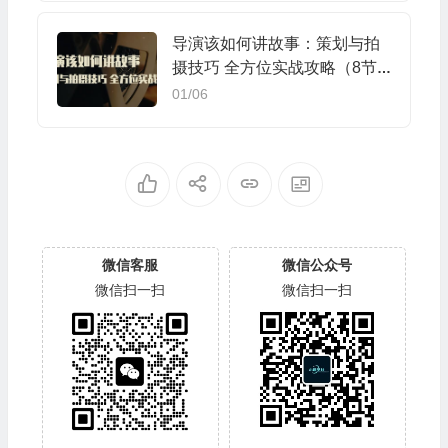
导演该如何讲故事：策划与拍
摄技巧 全方位实战攻略（8节
课 原价799）
01/06
微信客服
微信公众号
微信扫一扫
微信扫一扫