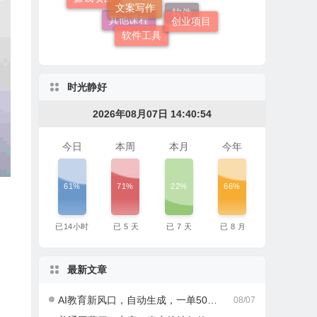
短视频课
创业项目
软件工具
软件
其他课程
时光静好
2026年08月07日 14:40:54
今日
本周
本月
今年
61%
71%
22%
66%
已
14
小时
已
5
天
已
7
天
已
8
月
最新文章
AI教育新风口，自动生成，一单500+，月入2W+!
08/07