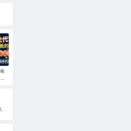
老板
小红书AI虚拟电商2.
拼多多AI虚拟服务
番茄小
单渠
0，半精细化选品，配
店，暴力赛道，手机
新玩法
合AI日入500+
小白可做，月稳定1-2
+
W
咸鱼卖虚拟直冲会员，全程24小时托管挂机，简单暴力，无脑上手,一部手机，号称日入500+