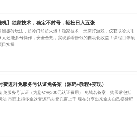
挂机】独家技术，稳定不封号，轻松日入五张
角洲搬砖玩法，超冷门却超火爆！独家技术，无需打游戏，仅获取哈夫币
600 元还能多号操作，安全合规，实现躺着赚钱的自动化收益！课程目录项
项目实操
的付费进群免服务号认证免备案（源码+教程+变现）
 免服务号认证（为您省去300元认证费用） 免域名备案，购买后包括
玩法 市面上很多拿这套源码去卖几百上千 现在分享出来拿去自己搭建吧