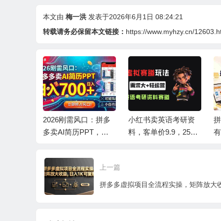
本文由
梅一洪
发表于2026年6月1日 08:24:21
转载请务必保留本文链接：
https://www.myhzy.cn/12603.h
画大阅
2026刚需风口：拼多
小红书卖英语考研资
拼
操作，当天
多卖AI简历PPT，可
料，客单价9.9，250
有
号称日入4
矩阵放大，小白也能
天卖了16w!
香
干，日入700+！
万
上一篇