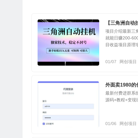
【三角洲自动
项目介绍最新三
就能日赚200-
目收益项目原理
01/07
网创项目
外面卖1980
最新付费进群系统
源码+教程+变现
01/06
网创项目