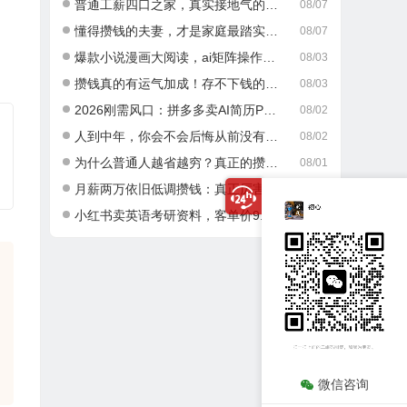
普通工薪四口之家，真实接地气的攒钱日常
08/07
懂得攒钱的夫妻，才是家庭最踏实的底气
08/07
爆款小说漫画大阅读，ai矩阵操作，当天可见收益，号称日入400+
08/03
攒钱真的有运气加成！存不下钱的人，大多栽在这一点
08/03
2026刚需风口：拼多多卖AI简历PPT，可矩阵放大，小白也能干，日入700+！
08/02
人到中年，你会不会后悔从前没有好好攒钱？
08/02
为什么普通人越省越穷？真正的攒钱逻辑很多人都搞错了
08/01
月薪两万依旧低调攒钱：真正厉害的成年人，从不乱消费
08/01
小红书卖英语考研资料，客单价9.9，250天卖了16w!
07/30
微信咨询