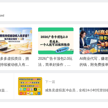
tml
多多虚拟类目，拥
2026广告卡顶包2.0玩
AI商业代写，赚
持续被动收入有多
法，简单好操作，直
的钱，附免费接
。每月稳定增收 1-3
接省略复杂人工步
道，一单1000+
骤，单窗口60+零成
下一篇
本。
拼多多虚拟项目全流程实操，矩阵放大收益，可复制，号称日入1000+