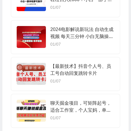
即可操作
01/07
2024电影解说新玩法 自动生成
视频 每天三分钟 小白无脑操作
日入2000+ …
01/07
【最新技术】抖音个人号、员
工号自动回复跳转卡片
01/07
聊天掘金项目，可矩阵起号，
适合工作室，个人宝妈，单号
日收益50+，零门槛，小白也能
01/07
轻松上手