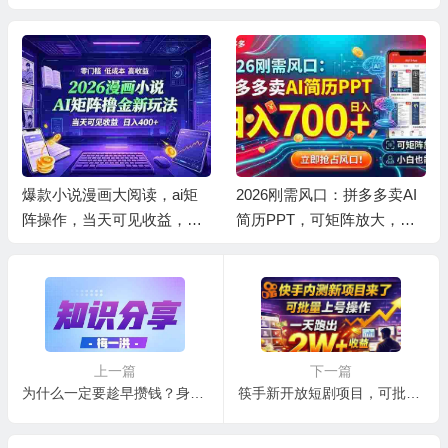
爆款小说漫画大阅读，ai矩
2026刚需风口：拼多多卖AI
阵操作，当天可见收益，号
简历PPT，可矩阵放大，小
称日入400+
白也能干，日入700+！
上一篇
下一篇
为什么一定要趁早攒钱？身边人的真实经历太扎心
筷手新开放短剧项目，可批量上号，全自动运行，收益无上限，号称日入20000+