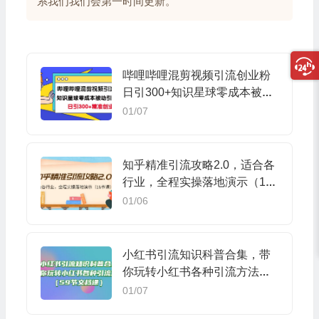
系我们我们会第一时间更新。
哔哩哔哩混剪视频引流创业粉
日引300+知识星球零成本被动
引流创业粉一天300+
01/07
知乎精准引流攻略2.0，适合各
行业，全程实操落地演示（16
节课）
01/06
小红书引流知识科普合集，带
你玩转小红书各种引流方法（5
9节文档课）
01/07