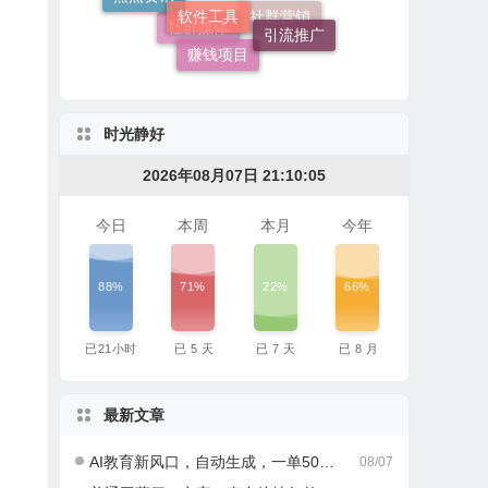
其他
引流推广
赚钱项目
社群营销
社群媒体
时光静好
2026年08月07日 21:10:06
今日
本周
本月
今年
88%
71%
22%
66%
已
21
小时
已
5
天
已
7
天
已
8
月
最新文章
AI教育新风口，自动生成，一单500+，月入2W+!
08/07