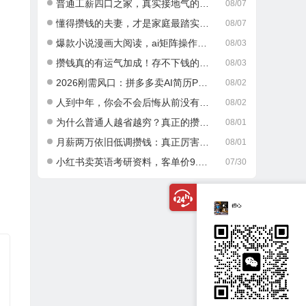
普通工薪四口之家，真实接地气的攒钱日常
08/07
懂得攒钱的夫妻，才是家庭最踏实的底气
08/07
爆款小说漫画大阅读，ai矩阵操作，当天可见收益，号称日入400+
08/03
攒钱真的有运气加成！存不下钱的人，大多栽在这一点
08/03
2026刚需风口：拼多多卖AI简历PPT，可矩阵放大，小白也能干，日入700+！
08/02
人到中年，你会不会后悔从前没有好好攒钱？
08/02
为什么普通人越省越穷？真正的攒钱逻辑很多人都搞错了
08/01
月薪两万依旧低调攒钱：真正厉害的成年人，从不乱消费
08/01
小红书卖英语考研资料，客单价9.9，250天卖了16w!
07/30