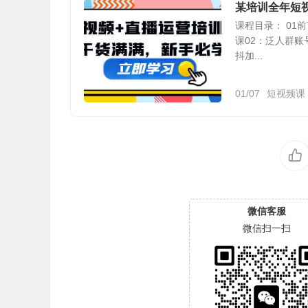
某培训全年短
课程目录： 01前言
课02：泛人群账号
抖加...
01/07
短视频课
微信客服
微信扫一扫