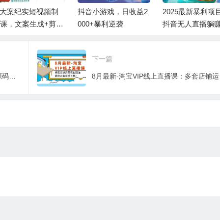
I大案纪实短视频制
抖音小游戏，日收益2
2025最新暴利项
课，文案生成+剪辑
000+暴利逆袭
抖音无人直播躺
学+伙伴计划
略！抖音无人直播3
玩法！0门槛…
下一篇
外面收费1688的微信小程序视频教程+源码+工具：0基础入门到实战精通！
8月最新