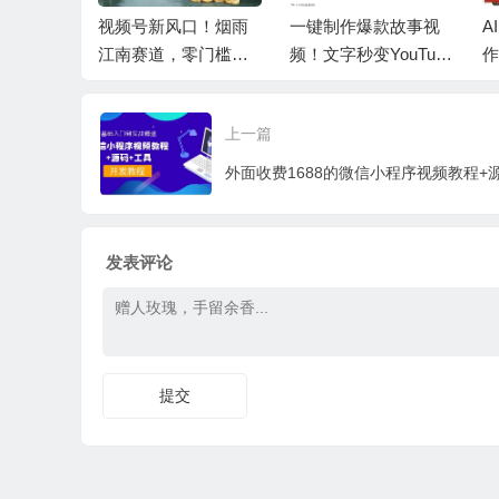
赛道，心
视频号新风口！烟雨
一键制作爆款故事视
A
，做起来
江南赛道，零门槛日
频！文字秒变YouTube
作
收益800
入 500+
自动发布的傻瓜式教
教
程
上一篇
发表评论