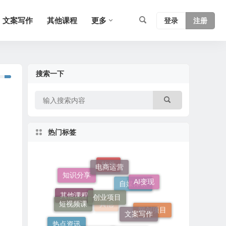
文案写作
其他课程
更多
登录
注册
搜索一下
热门标签
电商运营
创业项目
知识分享
AI变现
软件
短视频课
文案写作
自媒体课
其他课程
软件工具
网创项目
热点资讯