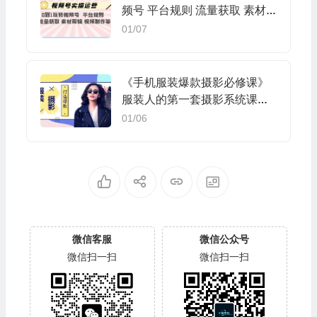
频号 平台规则 流量获取 素材
剪辑 视频制作等
01/07
《手机服装爆款摄影必修课》
服装人的第一套摄影系统课
（价值399）
01/06
微信客服
微信公众号
微信扫一扫
微信扫一扫