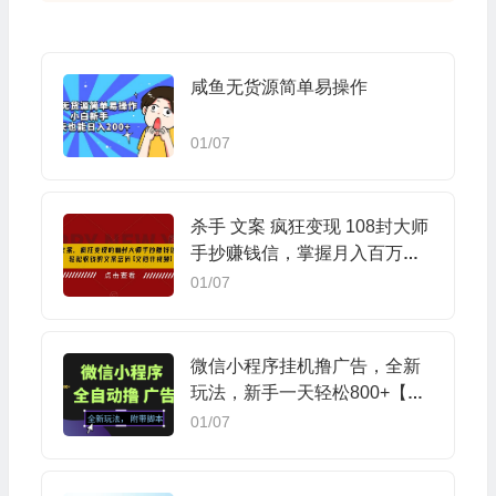
咸鱼无货源简单易操作
01/07
杀手 文案 疯狂变现 108封大师
手抄赚钱信，掌握月入百万的
文案密码
01/07
微信小程序挂机撸广告，全新
玩法，新手一天轻松800+【附
带脚本】
01/07