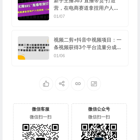
新手主播365°直播带货·打造
营，在电商赛道拿捏用户人性
取胜（14节课）
01/07
视频二剪+抖音中视频项目：一
条视频获得3个平台流量分成
收益250% 价值4980
01/06
微信客服
微信公众号
微信扫一扫
微信扫一扫