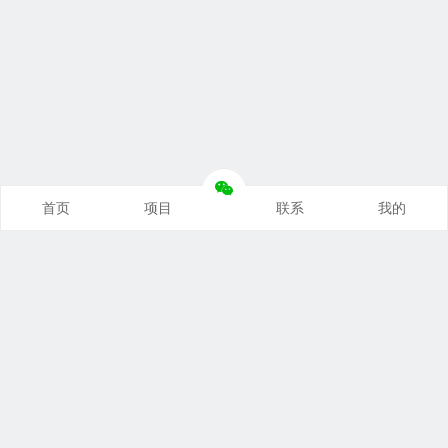
首页
项目
联系
我的
本站推荐
创业项目
营销推广
自媒体课
电商运营
文案写作
热点资讯