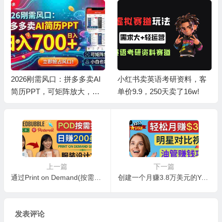
2026刚需风口：拼多多卖AI
小红书卖英语考研资料，客
简历PPT，可矩阵放大，小
单价9.9，250天卖了16w!
白也能干，日入700+！
上一篇
下一篇
通过Print on Demand(按需打印)赚钱的方法：日赚200美元
创建一个月赚3.8万美元的Youtube频道 – 制作影视明星对比视频赚钱
发表评论