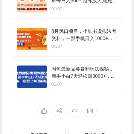
单号日入300+,矩阵放大,轻松
月入3W+
01/07
8月风口项目，小红书虚拟法考
资料，一部手机日入1000+
（教程+素材）
01/07
闲鱼最新品类暴利玩法揭秘，
新手小白7天轻松赚3000+，适
合上班族副业
01/07