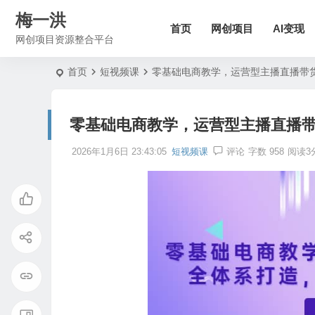
梅一洪
首页
网创项目
AI变现
网创项目资源整合平台
首页
短视频课
零基础电商教学，运营型主播直播带
零基础电商教学，运营型主播直播
2026年1月6日 23:43:05
短视频课
评论
字数 958
阅读3