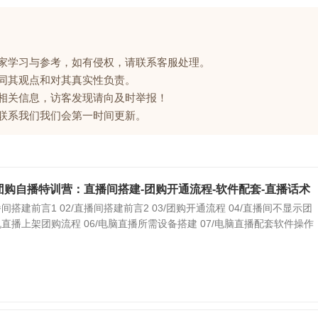
大家学习与参考，如有侵权，请联系客服处理。
赞同其观点和对其真实性负责。
的相关信息，访客发现请向及时举报！
请联系我们我们会第一时间更新。
购自播特训营：直播间搭建-团购开通流程-软件配套-直播话术
播间搭建前言1 02/直播间搭建前言2 03/团购开通流程 04/直播间不显示团
手机直播上架团购流程 06/电脑直播所需设备搭建 07/电脑直播配套软件操作