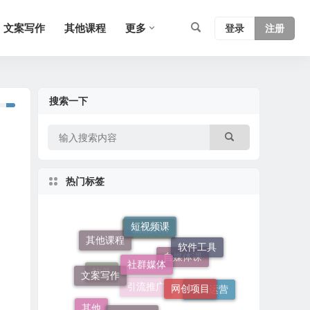
文案写作
其他课程
更多
登录
注册
搜索一下
热门标签
短视频课
社群媒体
软件工具
其他课程
热点资讯
文案写作
网创项目
创业项目
自媒体课
软件
电商运营
其他