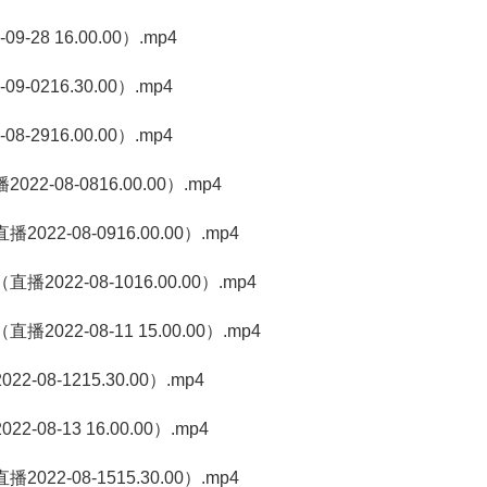
8 16.00.00）.mp4
0216.30.00）.mp4
2916.00.00）.mp4
-08-0816.00.00）.mp4
2-08-0916.00.00）.mp4
22-08-1016.00.00）.mp4
22-08-11 15.00.00）.mp4
8-1215.30.00）.mp4
8-13 16.00.00）.mp4
2-08-1515.30.00）.mp4