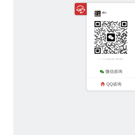
微信咨询
QQ咨询