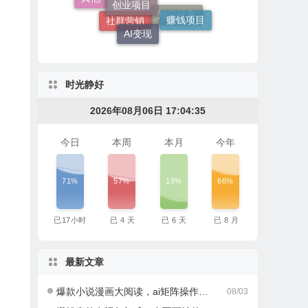
赚钱项目
引流推广
AI变现
知识分享
社群营销
时光静好
2026年08月06日 17:04:37
今日
本周
本月
今年
71%
57%
19%
66%
已
17
小时
已
4
天
已
6
天
已
8
月
最新文章
爆款小说漫画大阅读，ai矩阵操作，当天可见收益，号称日入400+
08/03