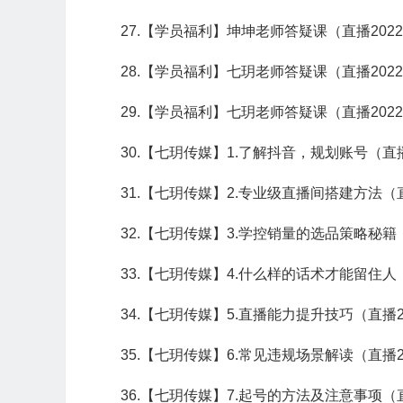
27.【学员福利】坤坤老师答疑课（直播2022-09-2
28.【学员福利】七玥老师答疑课（直播2022-09-
29.【学员福利】七玥老师答疑课（直播2022-08-
30.【七玥传媒】1.了解抖音，规划账号（直播2022
31.【七玥传媒】2.专业级直播间搭建方法（直播202
32.【七玥传媒】3.学控销量的选品策略秘籍（直播20
33.【七玥传媒】4.什么样的话术才能留住人（直播20
34.【七玥传媒】5.直播能力提升技巧（直播2022-0
35.【七玥传媒】6.常见违规场景解读（直播2022-0
36.【七玥传媒】7.起号的方法及注意事项（直播202