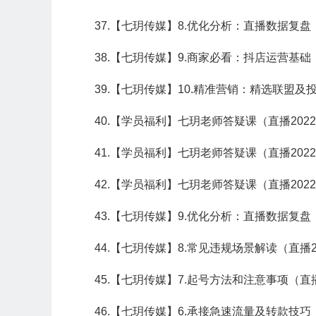
37.【七玥传媒】8.优化分析：直播数据复盘（直播20
38.【七玥传媒】9.商家必看：抖店运营基础（直播20
39.【七玥传媒】10.精准营销：精选联盟及投流基础
40.【学员福利】七玥老师答疑课（直播2022-08-
41.【学员福利】七玥老师答疑课（直播2022-08-
42.【学员福利】七玥老师答疑课（直播2022-08-0
43.【七玥传媒】9.优化分析：直播数据复盘（直播20
44.【七玥传媒】8.常见违规场景解读（直播2022-0
45.【七玥传媒】7.起号方法和注意事项（直播2022
46.【七玥传媒】6.承接急速流量及转款技巧（直播20