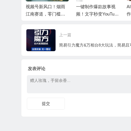
新风口！烟雨
一键制作爆款故事视
AI大案纪实短视频制
道，零门槛日
频！文字秒变YouTube
作课，文案生成+剪辑
自动发布的傻瓜式教
教学+伙伴计划
程
上一篇
发表评论