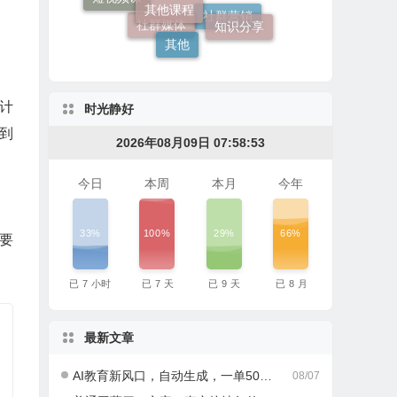
文案写作
知识分享
其他
社群营销
社群媒体
频计
时光静好
到
2026年08月09日 07:58:54
今日
本周
本月
今年
33%
100%
29%
66%
要
已
7
小时
已
7
天
已
9
天
已
8
月
最新文章
AI教育新风口，自动生成，一单500+，月入2W+!
08/07