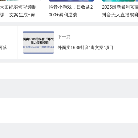
抖音小游戏，日收益2
2025最新暴利项目！
短视频 IP实
000+暴利逆袭
抖音无人直播躺赚攻
创一键复制
略！抖音无人直播3.0
籍，转战新
玩法！0门槛…
赚五万轻松
下一篇
简易引力魔方&万相台8大玩法，简易且可落地实操的（价值500元）
外面卖1688抖音“毒文案”项目