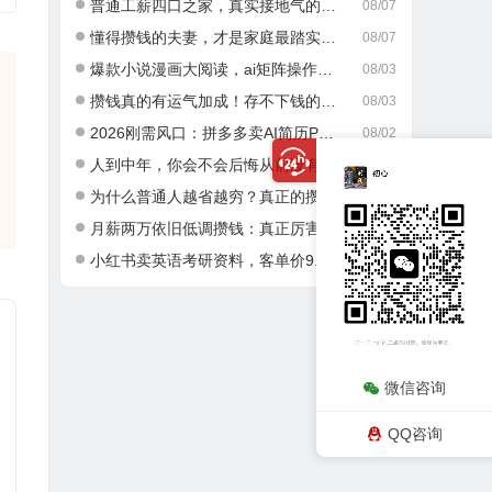
普通工薪四口之家，真实接地气的攒钱日常
08/07
懂得攒钱的夫妻，才是家庭最踏实的底气
08/07
爆款小说漫画大阅读，ai矩阵操作，当天可见收益，号称日入400+
08/03
攒钱真的有运气加成！存不下钱的人，大多栽在这一点
08/03
2026刚需风口：拼多多卖AI简历PPT，可矩阵放大，小白也能干，日入700+！
08/02
人到中年，你会不会后悔从前没有好好攒钱？
08/02
为什么普通人越省越穷？真正的攒钱逻辑很多人都搞错了
08/01
月薪两万依旧低调攒钱：真正厉害的成年人，从不乱消费
08/01
小红书卖英语考研资料，客单价9.9，250天卖了16w!
07/30
微信咨询
QQ咨询