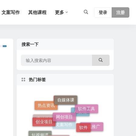
文案写作
其他课程
更多
登录
注册
搜索一下
热门标签
自媒体课
网创项目
热点资讯
软件工具
电商运营
创业项目
软件
AI变现
赚钱项目
其他课程
引流推广
短视频课