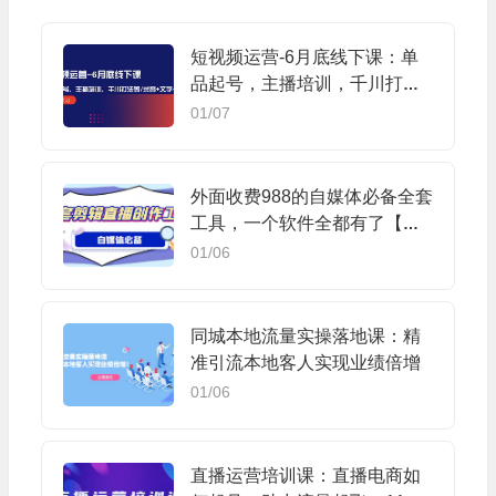
短视频运营-6月底线下课：单
品起号，主播培训，千川打法
等/录音+文字+课件
01/07
外面收费988的自媒体必备全套
工具，一个软件全都有了【永
久软件+详细教程】
01/06
同城本地流量实操落地课：精
准引流本地客人实现业绩倍增
01/06
直播运营培训课：直播电商如