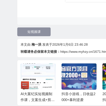
短视频课
本文由
梅一洪
发表于2026年1月6日 23:46:28
转载请务必保留本文链接：
https://www.myhzy.cn/1671.ht
款故事视
AI大案纪实短视频制
抖音小游戏，日收益2
2
ouTube
作课，文案生成+剪辑
000+暴利逆袭
抖
傻瓜式教
教学+伙伴计划
略