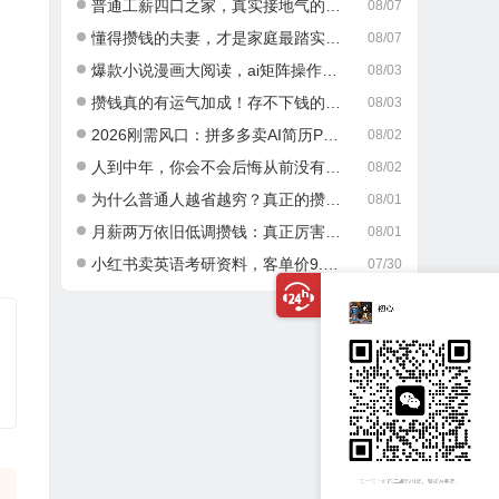
普通工薪四口之家，真实接地气的攒钱日常
08/07
懂得攒钱的夫妻，才是家庭最踏实的底气
08/07
爆款小说漫画大阅读，ai矩阵操作，当天可见收益，号称日入400+
08/03
攒钱真的有运气加成！存不下钱的人，大多栽在这一点
08/03
2026刚需风口：拼多多卖AI简历PPT，可矩阵放大，小白也能干，日入700+！
08/02
人到中年，你会不会后悔从前没有好好攒钱？
08/02
为什么普通人越省越穷？真正的攒钱逻辑很多人都搞错了
08/01
月薪两万依旧低调攒钱：真正厉害的成年人，从不乱消费
08/01
小红书卖英语考研资料，客单价9.9，250天卖了16w!
07/30