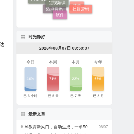
AI变现
社群营销
软件
其他
热点资讯
时光静好
达
2026年08月07日 03:59:38
今日
本周
本月
今年
16%
71%
22%
66%
已
3
小时
已
5
天
已
7
天
已
8
月
最新文章
AI教育新风口，自动生成，一单500+，月入2W+!
08/07