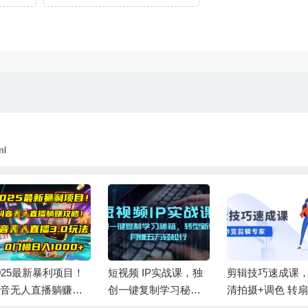
ml
025最新暴利项目！
短视频 IP实战课，独
剪辑技巧速成课
音无人直播躺赚攻
创一键复制学习秘
清拍摄+调色 转扇
！抖音无人直播3.0
籍，转战新领域，月
子，建筑-抠图精