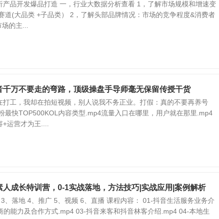
析产品开发爆品打造 一，行业大数据分析查看 1，了解市场规模和增速变
赛道(大品类 +子品类） 2，了解头部品牌情况：市场的竞争程度&消费者
场的主...
音千万不要走的弯路，顶级操盘手导师毫无保留传授干货
在打工，我却在拍短视频，别人说我不务正业。打假：真的不要再养号
粉最快TOP500KOL内容类型.mp4流量入口在哪里，用户就在那里.mp4
运营才为王....
人成长特训营，0-1实战落地，方法技巧|实战应用|案例解析
 3、落地 4、推广 5、视频 6、直播 课程内容： 01-抖音生活服务业务介
服务商的能力及合作方式.mp4 03-抖音来客和抖音林客介绍.mp4 04-本地生