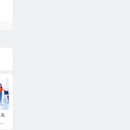
，高
视频号/直播涨粉-第2
直播实操运营课：话
视频号
期，不用拍视频，不
术设计/低流量如何提
灵SP
通，
用卖货，在直播间做
升/话术框架/全场燃爆/
超简单