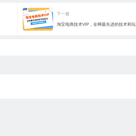
法！0门槛…
赚五万轻松行
新手秒变剪辑专
下一篇
淘