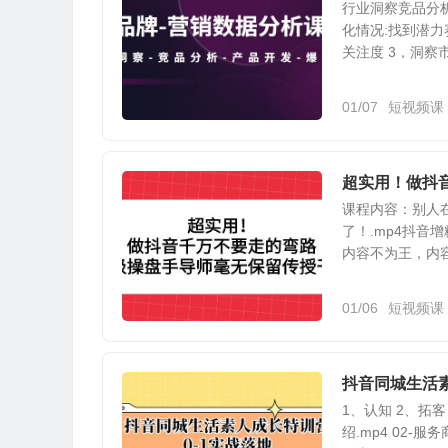
行业洞察竞品分
化情况:找到潜力
关注度 3，洞察市
01/07
短视频课
超实用！做抖
课程内容：别人
了！.mp4抖音增
内容不为王，内容+
01/06
短视频课
抖音同城生活素
1、认知 2、拓客
绍.mp4 02-