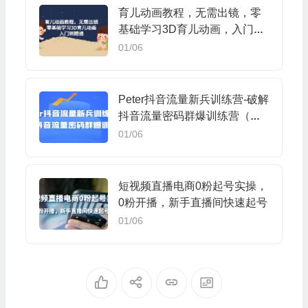
育儿动画教程，无需出镜，零
基础学习3D育儿动画，入门到
精通
01/06
Peter抖音流量新兵训练营-破解
抖音流量密码群爆训练营（新
兵）
01/06
短视频直播电商0粉起号实操，
0粉开播，新手直播间快速起号
01/06