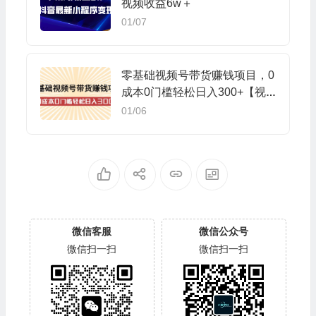
视频收益6w＋
01/07
零基础视频号带货赚钱项目，0
成本0门槛轻松日入300+【视
频教程】
01/06
微信客服
微信公众号
微信扫一扫
微信扫一扫