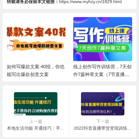
转载请务必保留本文链接：
https://www.myhzy.cn/1829.html
线上创作写作训练营，7天创
自媒体写作-基础课程：靠写
作7篇种草文案（7节直播
作赚钱，培训出独特内容风
课）
格 有自己粉丝群体
上一篇
下一篇
本地生活功能 开通技巧：手把手教你抖音团购操作教程
2022抖音直播带货变现训练营，带你收割直播带货红利