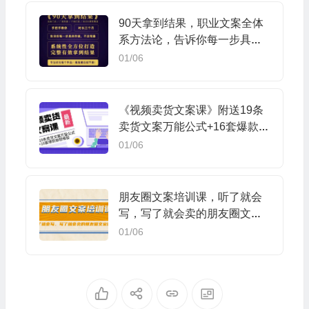
90天拿到结果，职业文案全体
系方法论，告诉你每一步具体
咋做，不走弯路
01/06
《视频卖货文案课》附送19条
卖货文案万能公式+16套爆款标
题模板
01/06
朋友圈文案培训课，听了就会
写，写了就会卖的朋友圈文案
课
01/06