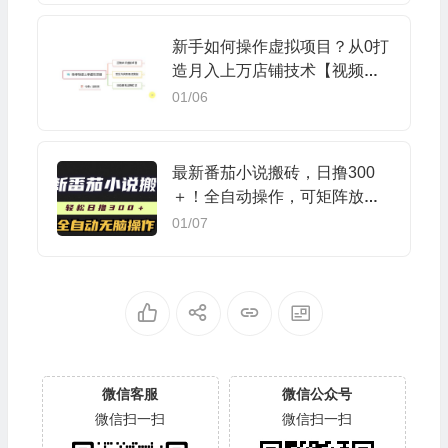
新手如何操作虚拟项目？从0打
造月入上万店铺技术【视频课
程】
01/06
最新番茄小说搬砖，日撸300
＋！全自动操作，可矩阵放
大！
01/07
微信客服
微信公众号
微信扫一扫
微信扫一扫