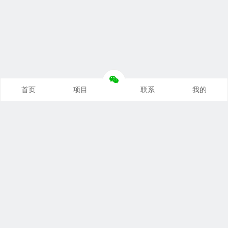
首页
项目
联系
我的
本站推荐
创业项目
营销推广
自媒体课
电商运营
文案写作
热点资讯