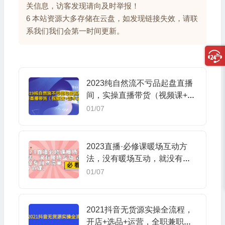
关信息，访客发现请向及时举报！
6 本站资源大多存储在云盘，如发现链接失效，请联
系我们我们会第一时间更新。
2023纯自然流不亏品起盘直播
间，实操直播带货（视频课+话
术文档）
01/07
2023直播·必修课暖场互动方
法，没有暖场互动，就没有自
然流量（7节课）
01/07
2021抖音无货源实操全流程，
开店+选品+运营，全职兼职都