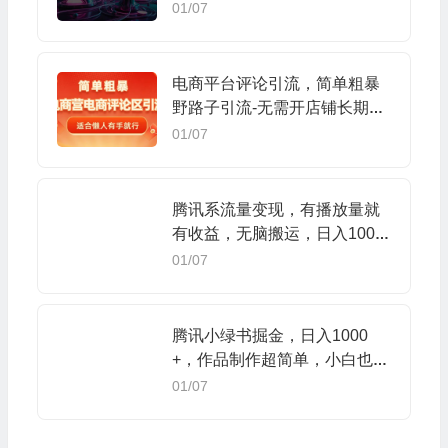
没有结果的事…
01/07
电商平台评论引流，简单粗暴
野路子引流-无需开店铺长期精
准引流适合懒人有手就行
01/07
腾讯系流量变现，有播放量就
有收益，无脑搬运，日入1000
+（附481G素材）
01/07
腾讯小绿书掘金，日入1000
+，作品制作超简单，小白也能
学会
01/07