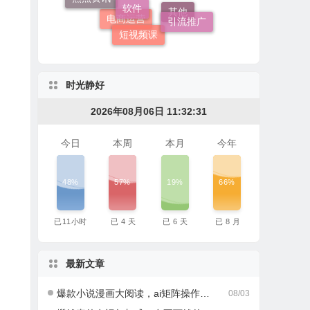
其他课程
引流推广
短视频课
其他
电商运营
时光静好
2026年08月06日 11:32:31
今日
本周
本月
今年
48%
57%
19%
66%
已
11
小时
已
4
天
已
6
天
已
8
月
最新文章
爆款小说漫画大阅读，ai矩阵操作，当天可见收益，号称日入400+
08/03