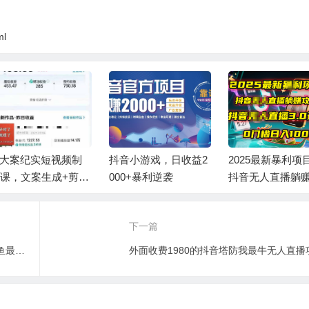
ml
I大案纪实短视频制
抖音小游戏，日收益2
2025最新暴利项
课，文案生成+剪辑
000+暴利逆袭
抖音无人直播躺
学+伙伴计划
略！抖音无人直播3
玩法！0门槛…
下一篇
带你玩赚闲鱼（入门+进阶+大神），闲鱼最新玩法，1小时发百单，简单粗暴