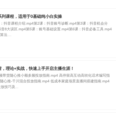
系列课程，适用于0基础纯小白实操
：抖音课程介绍.mp4第2课：抖音账号诊断.mp4第3课：抖音机会分
抖音8大误区.mp4第5课：账号基础设置.mp4第6课：抖音必备工具.mp4
法....
营，理论+实战，快速上手开启主播生涯！
频带货随心推小额多频投放指南.mp4 高停留高互动高转化话术编写指
货随心推-千川混合投放指南.mp4 低成本家庭场景直播间搭建指南.mp4
放技巧及...