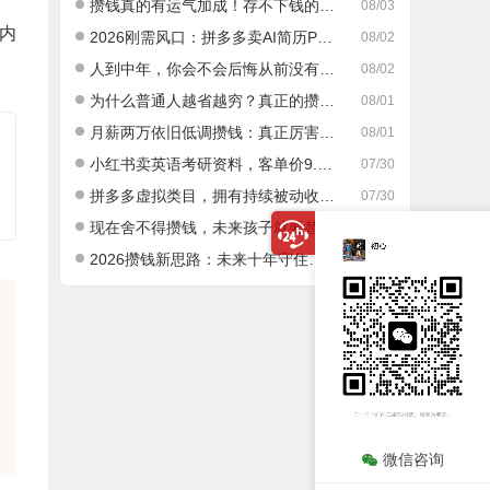
攒钱真的有运气加成！存不下钱的人，大多栽在这一点
08/03
内
2026刚需风口：拼多多卖AI简历PPT，可矩阵放大，小白也能干，日入700+！
08/02
人到中年，你会不会后悔从前没有好好攒钱？
08/02
为什么普通人越省越穷？真正的攒钱逻辑很多人都搞错了
08/01
月薪两万依旧低调攒钱：真正厉害的成年人，从不乱消费
08/01
小红书卖英语考研资料，客单价9.9，250天卖了16w!
07/30
拼多多虚拟类目，拥有持续被动收入有多香。每月稳定增收 1-3 万
07/30
现在舍不得攒钱，未来孩子就要替你吃苦，这就是最真实的现实
07/30
2026攒钱新思路：未来十年守住积蓄，做好这两件事就够了
07/29
微信咨询