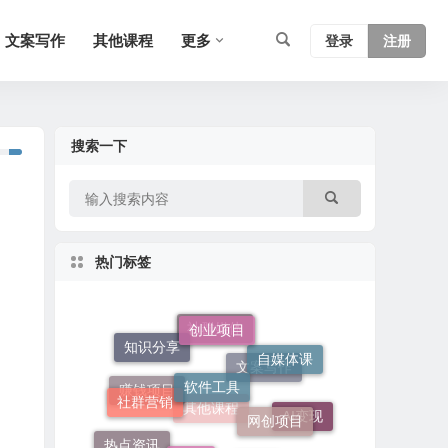
文案写作
其他课程
更多
登录
注册
搜索一下
热门标签
创业项目
软件工具
知识分享
社群媒体
自媒体课
社群营销
网创项目
文案写作
赚钱项目
软件
AI变现
热点资讯