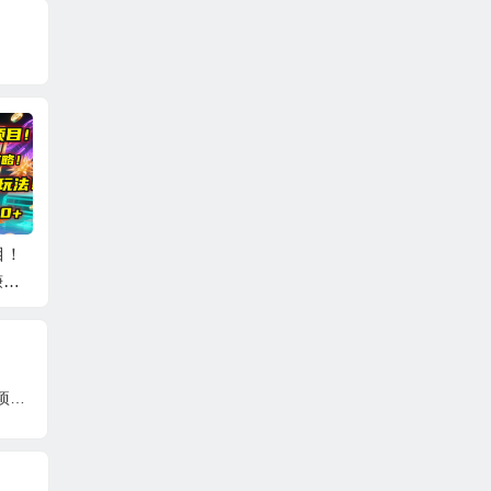
目！
短视频 IP实战课，独
剪辑技巧速成课，高
视频号
赚攻
创一键复制学习秘
清拍摄+调色 转扇
期，不
.0
籍，转战新领域，月
子，建筑-抠图精通，
用卖货
赚五万轻松行
新手秒变剪辑专家
菜，就
外面收费1980的抖音塔防我最牛无人直播项目，支持抖音报白【云软件+详细教程】