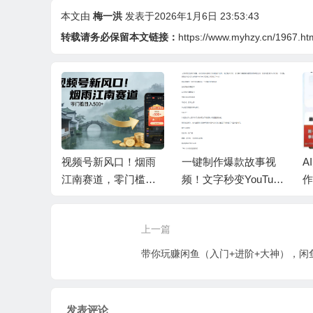
本文由
梅一洪
发表于2026年1月6日 23:53:43
转载请务必保留本文链接：
https://www.myhzy.cn/1967.ht
赛道，心
视频号新风口！烟雨
一键制作爆款故事视
A
，做起来
江南赛道，零门槛日
频！文字秒变YouTube
作
收益800
入 500+
自动发布的傻瓜式教
教
程
上一篇
发表评论