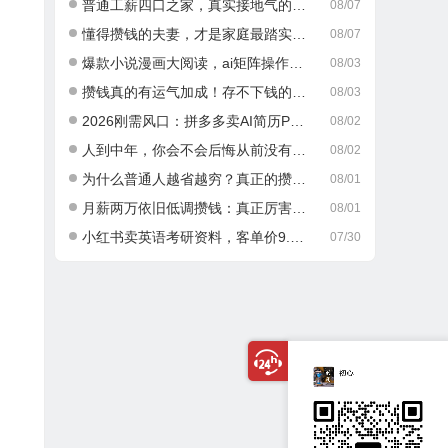
普通工薪四口之家，真实接地气的攒钱日常
08/07
懂得攒钱的夫妻，才是家庭最踏实的底气
08/07
爆款小说漫画大阅读，ai矩阵操作，当天可见收益，号称日入400+
08/03
攒钱真的有运气加成！存不下钱的人，大多栽在这一点
08/03
2026刚需风口：拼多多卖AI简历PPT，可矩阵放大，小白也能干，日入700+！
08/02
人到中年，你会不会后悔从前没有好好攒钱？
08/02
为什么普通人越省越穷？真正的攒钱逻辑很多人都搞错了
08/01
月薪两万依旧低调攒钱：真正厉害的成年人，从不乱消费
08/01
小红书卖英语考研资料，客单价9.9，250天卖了16w!
07/30