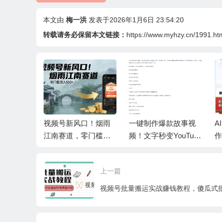
本文由
梅一洪
发表于2026年1月6日 23:54:20
转载请务必保留本文链接：
https://www.myhzy.cn/1991.ht
赛道，心
视频号新风口！烟雨
一键制作爆款故事视
A
，做起来
江南赛道，零门槛日
频！文字秒变YouTube
作
收益800
入 500+
自动发布的傻瓜式教
教
程
上一篇