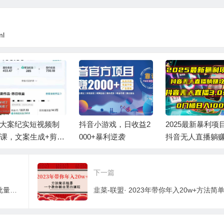
ml
I大案纪实短视频制
抖音小游戏，日收益2
2025最新暴利项
课，文案生成+剪辑
000+暴利逆袭
抖音无人直播躺
学+伙伴计划
略！抖音无人直播3
玩法！0门槛…
下一篇
视频号批量搬运实战赚钱教程，傻瓜式批量制作高质量内容【附视频教程+PPT】