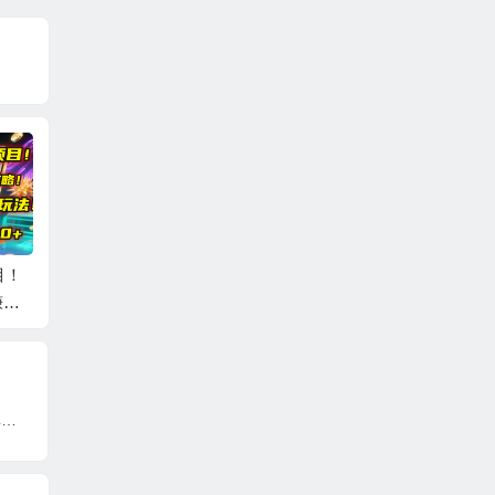
目！
短视频 IP实战课，独
剪辑技巧速成课，高
视频号
赚攻
创一键复制学习秘
清拍摄+调色 转扇
期，不
.0
籍，转战新领域，月
子，建筑-抠图精通，
用卖货
赚五万轻松行
新手秒变剪辑专家
菜，就
韭菜-联盟· 2023年带你年入20w+方法简单粗暴，一个教你割韭菜的课程