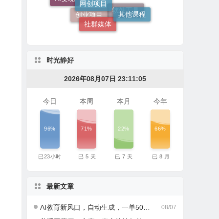
其他课程
软件
社群媒体
软件工具
创业项目
时光静好
2026年08月07日 23:11:06
今日
本周
本月
今年
96%
71%
22%
66%
已
23
小时
已
5
天
已
7
天
已
8
月
最新文章
AI教育新风口，自动生成，一单500+，月入2W+!
08/07