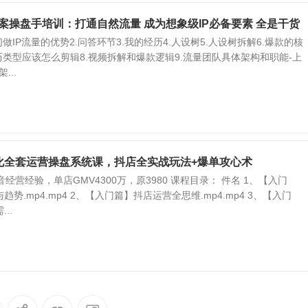
全案操盘手培训：打通自然流量 成为想象级IP必备要素 全是干货
做IP流量的优势2.问答环节3.我的经历4.人设树5.人设树拆解6.爆款的核
历类型应该怎么剪辑8.视频拆解和爆款逻辑9.流量团队具体架构和职能-上
...
化全套运营操盘系统课，抖店全实战玩法+爆单攻心术
经营经验，单店GMV4300万，原3980 课程目录： 件名 1、【入门
势.mp4.mp4 2、【入门篇】抖店运营全思维.mp4.mp4 3、【入门
..