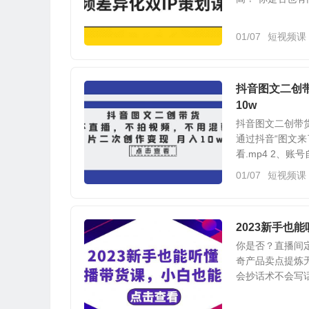
01/07
短视频课
抖音图文二创
10w
抖音图文二创带
通过抖音“图文来
看.mp4 2、账号自
01/07
短视频课
2023新手也
你是否？直播间
奇产品卖点提炼
会抄话术不会写话