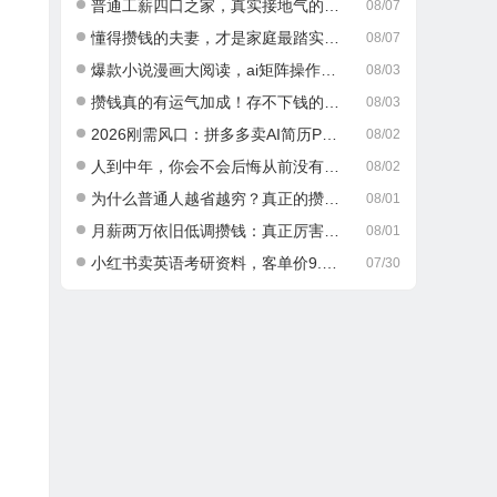
普通工薪四口之家，真实接地气的攒钱日常
08/07
懂得攒钱的夫妻，才是家庭最踏实的底气
08/07
爆款小说漫画大阅读，ai矩阵操作，当天可见收益，号称日入400+
08/03
攒钱真的有运气加成！存不下钱的人，大多栽在这一点
08/03
2026刚需风口：拼多多卖AI简历PPT，可矩阵放大，小白也能干，日入700+！
08/02
人到中年，你会不会后悔从前没有好好攒钱？
08/02
为什么普通人越省越穷？真正的攒钱逻辑很多人都搞错了
08/01
月薪两万依旧低调攒钱：真正厉害的成年人，从不乱消费
08/01
小红书卖英语考研资料，客单价9.9，250天卖了16w!
07/30