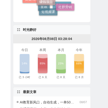
社群营销
自媒体课
短视频课
社群媒体
其他
时光静好
2026年08月08日 03:28:05
今日
本周
本月
今年
14%
85%
25%
66%
已
3
小时
已
6
天
已
8
天
已
8
月
最新文章
AI教育新风口，自动生成，一单500+，月入2W+!
08/07