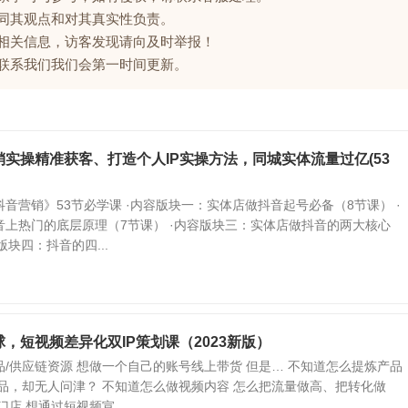
赞同其观点和对其真实性负责。
的相关信息，访客发现请向及时举报！
请联系我们我们会第一时间更新。
实操精准获客、打造个人IP实操方法，同城实体流量过亿(53
音营销》53节必学课 ·内容版块一：实体店做抖音起号必备（8节课） ·
音上热门的底层原理（7节课） ·内容版块三：实体店做抖音的两大核心
版块四：抖音的四...
，短视频差异化双IP策划课（2023新版）
/供应链资源 想做一个自己的账号线上带货 但是… 不知道怎么提炼产品
品，却无人问津？ 不知道怎么做视频内容 怎么把流量做高、把转化做
店 想通过短视频宣...