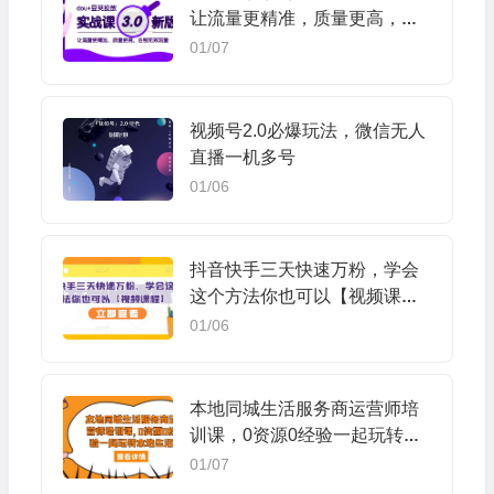
让流量更精准，质量更高，告
别无效流量
01/07
视频号2.0必爆玩法，微信无人
直播一机多号
01/06
抖音快手三天快速万粉，学会
这个方法你也可以【视频课
程】
01/06
本地同城生活服务商运营师培
训课，0资源0经验一起玩转本
地生活
01/07