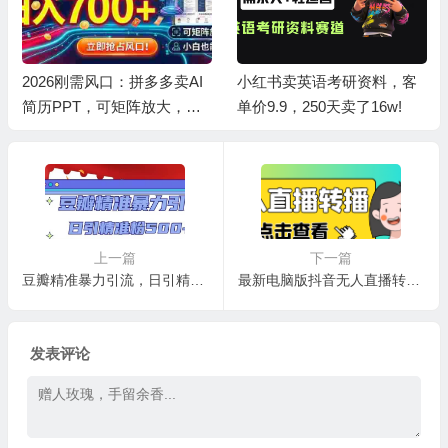
2026刚需风口：拼多多卖AI
小红书卖英语考研资料，客
简历PPT，可矩阵放大，小
单价9.9，250天卖了16w!
白也能干，日入700+！
上一篇
下一篇
豆瓣精准暴力引流，日引精准粉500+【12视频课】
最新电脑版抖音无人直播转播软件+直播源获取+商品获取【全套软件+教程】
发表评论