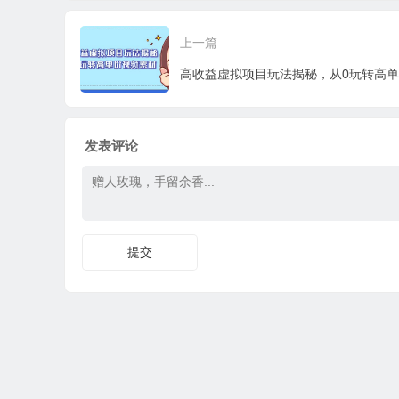
发，小白
手小白，轻松上手
0+
0
上一篇
发表评论