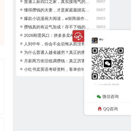
普通工薪四口之家，真实接地气的攒钱日常
08/07
懂得攒钱的夫妻，才是家庭最踏实的底气
08/07
爆款小说漫画大阅读，ai矩阵操作，当天可见收益，号称日入400+
08/03
攒钱真的有运气加成！存不下钱的人，大多栽在这一点
08/03
2026刚需风口：拼多多卖AI简历PPT，可矩阵放大，小白也能干，日入700+！
08/02
人到中年，你会不会后悔从前没有好好攒钱？
08/02
为什么普通人越省越穷？真正的攒钱逻辑很多人都搞错了
08/01
月薪两万依旧低调攒钱：真正厉害的成年人，从不乱消费
08/01
小红书卖英语考研资料，客单价9.9，250天卖了16w!
07/30
微信咨询
QQ咨询