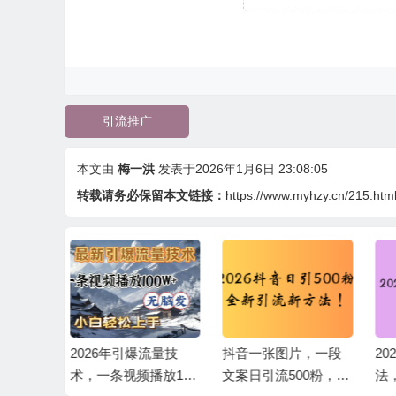
引流推广
本文由
梅一洪
发表于2026年1月6日 23:08:05
转载请务必保留本文链接：
https://www.myhzy.cn/215.htm
流量技
抖音一张图片，一段
2026电商引流新玩
抖
播放100
文案日引流500粉，新
法，日引200 日入250
流