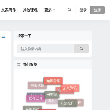
文案写作
其他课程
更多
登录
注册
搜索一下
热门标签
知识分享
AI变现
网创项目
电商运营
热点资讯
软件工具
引流推广
赚钱项目
社群媒体
创业项目
其他课程
短视频课