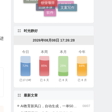
其他
文案写作
软件
社群营销
自媒体课
时光静好
进
2026年08月08日 17:26:29
今日
本周
本月
今年
72%
85%
25%
66%
已
17
小时
已
6
天
已
8
天
已
8
月
最新文章
AI教育新风口，自动生成，一单500+，月入2W+!
08/07