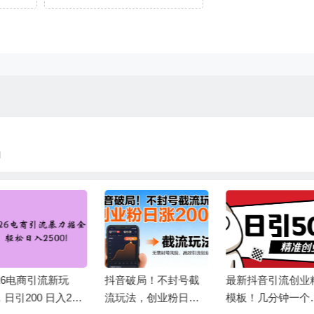
l
音破局！不封号截
最新抖音引流创业粉
别再瞎引流！一
玩法，创业粉日涨 2
模板！几分钟一个视
定单日 500 + 精