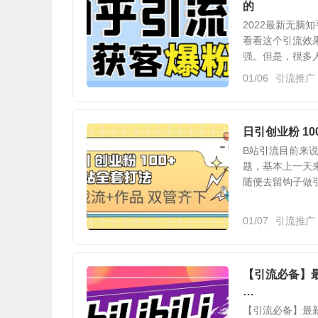
的
2022最新无
看看这个引流效
强。但是，很多人
01/06
引流推广
日引创业粉 10
B站引流目前来说
题，基本上一天来
随便去留钩子做引
01/07
引流推广
【引流必备】
…
【引流必备】最