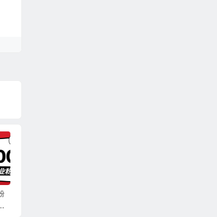
招搞
精准获客创业粉轻松
2026最新AI钓鱼术:0
抖音引
准
变现，操作简单可放
粉丝0经验，一部手机
000