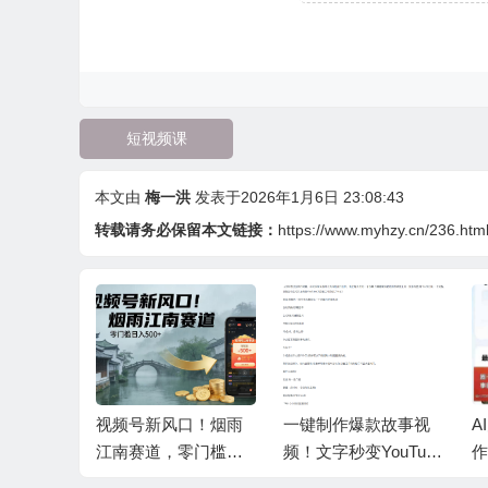
短视频课
本文由
梅一洪
发表于2026年1月6日 23:08:43
转载请务必保留本文链接：
https://www.myhzy.cn/236.htm
口！烟雨
一键制作爆款故事视
AI大案纪实短视频制
抖
零门槛日
频！文字秒变YouTube
作课，文案生成+剪辑
0
自动发布的傻瓜式教
教学+伙伴计划