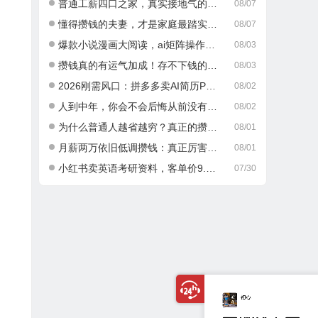
普通工薪四口之家，真实接地气的攒钱日常
08/07
懂得攒钱的夫妻，才是家庭最踏实的底气
08/07
爆款小说漫画大阅读，ai矩阵操作，当天可见收益，号称日入400+
08/03
攒钱真的有运气加成！存不下钱的人，大多栽在这一点
08/03
2026刚需风口：拼多多卖AI简历PPT，可矩阵放大，小白也能干，日入700+！
08/02
人到中年，你会不会后悔从前没有好好攒钱？
08/02
为什么普通人越省越穷？真正的攒钱逻辑很多人都搞错了
08/01
月薪两万依旧低调攒钱：真正厉害的成年人，从不乱消费
08/01
小红书卖英语考研资料，客单价9.9，250天卖了16w!
07/30