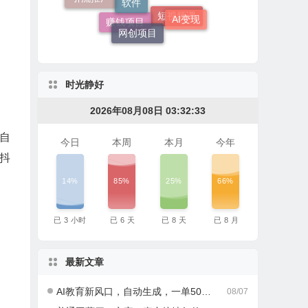
AI变现
知识分享
网创项目
短视频课
赚钱项目
时光静好
2026年08月08日 03:32:34
自
今日
本周
本月
今年
抖
14%
85%
25%
66%
已
3
小时
已
6
天
已
8
天
已
8
月
最新文章
AI教育新风口，自动生成，一单500+，月入2W+!
08/07