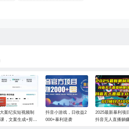
l
音小游戏，日收益2
2025最新暴利项目！
短视频 IP实战课
00+暴利逆袭
抖音无人直播躺赚攻
创一键复制学习
略！抖音无人直播3.0
籍，转战新领域