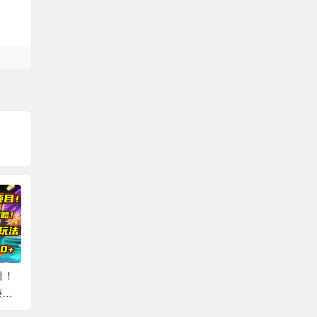
，独
剪辑技巧速成课，高
视频号/直播涨粉-第2
直播实
秘
清拍摄+调色 转扇
期，不用拍视频，不
术设计
，月
子，建筑-抠图精通，
用卖货，在直播间做
升/话