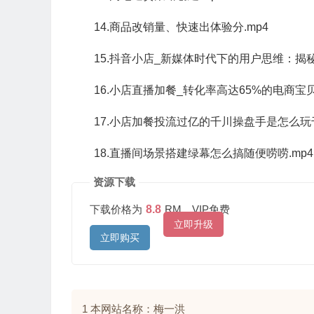
14.商品改销量、快速出体验分.mp4
15.抖音小店_新媒体时代下的用户思维：揭
16.小店直播加餐_转化率高达65%的电商宝
17.小店加餐投流过亿的千川操盘手是怎么玩
18.直播间场景搭建绿幕怎么搞随便唠唠.mp4
资源下载
下载价格为
8.8
RM，VIP免费
立即升级
立即购买
1 本网站名称：梅一洪