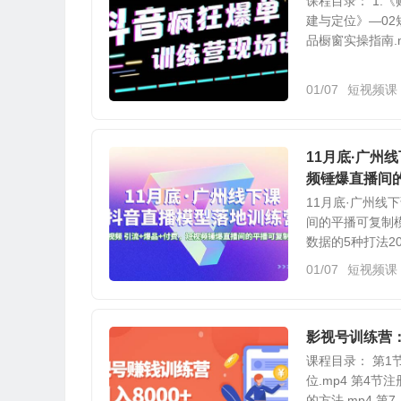
课程目录： 1.
建与定位》—02
品橱窗实操指南.mp
01/07
短视频课
11月底·广州
频锤爆直播间
11月底·广州线
间的平播可复制模
数据的5种打法20
01/07
短视频课
影视号训练营
课程目录： 第1节
位.mp4 第4节
的方法.mp4 第7..