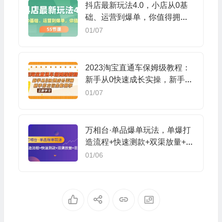
抖店最新玩法4.0，小店从0基
础、运营到爆单，你值得拥有
（55节）
01/07
2023淘宝直通车保姆级教程：
新手从0快速成长实操，新手多
方位全能教学
01/07
万相台·单品爆单玩法，单爆打
造流程+快速测款+双渠放量+巨
量引爆
01/06