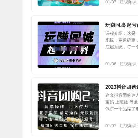
01/07
短视频课
玩赚同城·起
课程介绍：这是
系统，赛道确定
底层系统，每一个
01/06
短视频课
2023抖音团
这套抖音团购达
宝妈 上班族 等
偶尔一个品爆了那
01/07
短视频课