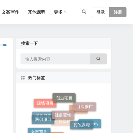
文案写作
其他课程
更多
登录
注册
搜索一下
热门标签
创业项目
社群营销
赚钱项目
引流推广
自媒体课
网创项目
其他课程
AI变现
短视频课
软件
热点资讯
文案写作