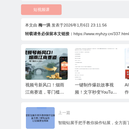
短视频课
本文由
梅一洪
发表于2026年1月6日 23:11:56
转载请务必保留本文链接：
https://www.myhzy.cn/337.htm
赛道，心
视频号新风口！烟雨
一键制作爆款故事视
A
，做起来
江南赛道，零门槛日
频！文字秒变YouTube
作
收益800
入 500+
自动发布的傻瓜式教
教
程
上一篇