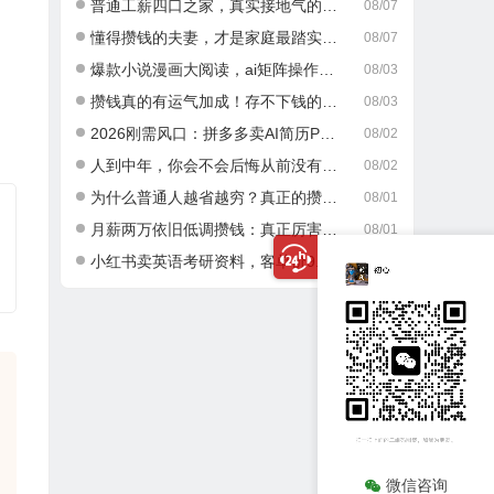
普通工薪四口之家，真实接地气的攒钱日常
08/07
懂得攒钱的夫妻，才是家庭最踏实的底气
08/07
爆款小说漫画大阅读，ai矩阵操作，当天可见收益，号称日入400+
08/03
攒钱真的有运气加成！存不下钱的人，大多栽在这一点
08/03
2026刚需风口：拼多多卖AI简历PPT，可矩阵放大，小白也能干，日入700+！
08/02
人到中年，你会不会后悔从前没有好好攒钱？
08/02
为什么普通人越省越穷？真正的攒钱逻辑很多人都搞错了
08/01
月薪两万依旧低调攒钱：真正厉害的成年人，从不乱消费
08/01
小红书卖英语考研资料，客单价9.9，250天卖了16w!
07/30
微信咨询