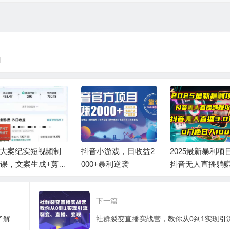
l
I大案纪实短视频制
抖音小游戏，日收益2
2025最新暴利项
课，文案生成+剪辑
000+暴利逆袭
抖音无人直播躺
学+伙伴计划
略！抖音无人直播3
玩法！0门槛…
下一篇
智能钻展手把手教你操作钻展，全方面了解和运用，让钻展更加简单