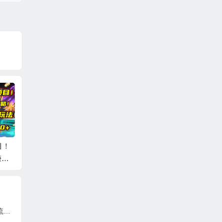
目！
短视频 IP实战课，独
剪辑技巧速成课，高
视频号
赚攻
创一键复制学习秘
清拍摄+调色 转扇
期，不
.0
籍，转战新领域，月
子，建筑-抠图精通，
用卖货
赚五万轻松行
新手秒变剪辑专家
菜，就
社群裂变直播实战营，教你从0到1实现引流、裂变、直播、变现