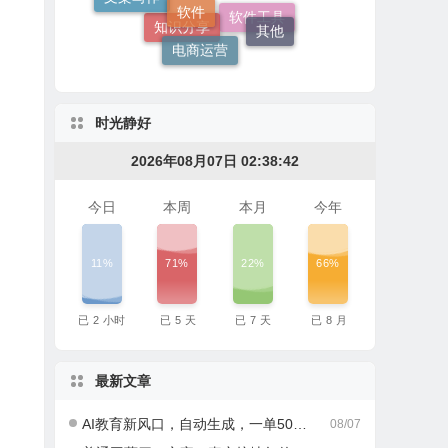
社群媒体
其他
电商运营
软件工具
知识分享
时光静好
2026年08月07日 02:38:42
今日
本周
本月
今年
11%
71%
22%
66%
已
2
小时
已
5
天
已
7
天
已
8
月
最新文章
AI教育新风口，自动生成，一单500+，月入2W+!
08/07