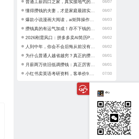
普通工薪四口之家，真实接地气的攒钱日常
08/07
懂得攒钱的夫妻，才是家庭最踏实的底气
08/07
爆款小说漫画大阅读，ai矩阵操作，当天可见收益，号称日入400+
08/03
攒钱真的有运气加成！存不下钱的人，大多栽在这一点
08/03
2026刚需风口：拼多多卖AI简历PPT，可矩阵放大，小白也能干，日入700+！
08/02
人到中年，你会不会后悔从前没有好好攒钱？
08/02
为什么普通人越省越穷？真正的攒钱逻辑很多人都搞错了
08/01
月薪两万依旧低调攒钱：真正厉害的成年人，从不乱消费
08/01
小红书卖英语考研资料，客单价9.9，250天卖了16w!
07/30