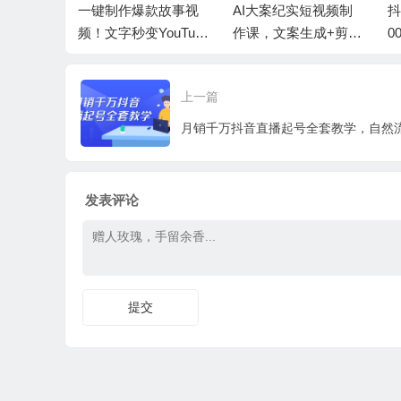
口！烟雨
一键制作爆款故事视
AI大案纪实短视频制
抖
零门槛日
频！文字秒变YouTube
作课，文案生成+剪辑
0
自动发布的傻瓜式教
教学+伙伴计划
程
上一篇
发表评论