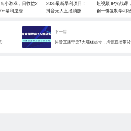
音小游戏，日收益2
2025最新暴利项目！
短视频 IP实战课
00+暴利逆袭
抖音无人直播躺赚攻
创一键复制学习
略！抖音无人直播3.0
籍，转战新领域
玩法！0门槛…
赚五万轻松行
下一篇
月销千万抖音直播起号全套教学，自然流+千川流+短视频流量，三频共震打爆直播间流量
抖