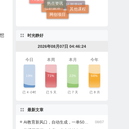
引流推广
其他课程
网创项目
社群营销
社群媒体
想
时光静好
2026年08月07日 04:46:25
今日
本周
本月
今年
19%
71%
22%
66%
已
4
小时
已
5
天
已
7
天
已
8
月
最新文章
AI教育新风口，自动生成，一单500+，月入2W+!
08/07