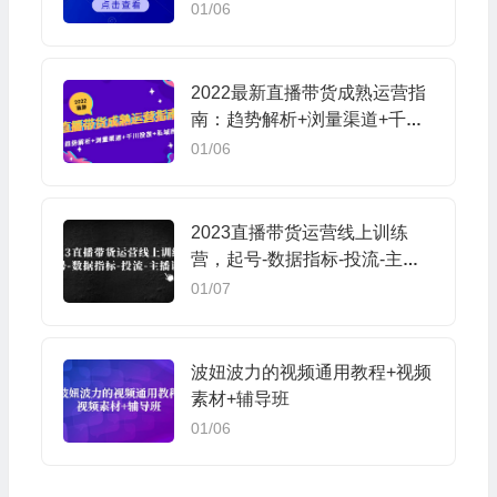
的，只能搬运
01/06
2022最新直播带货成熟运营指
南：趋势解析+浏量渠道+千川
投放+私域商城
01/06
2023直播带货运营线上训练
营，起号-数据指标-投流-主播
训练
01/07
波妞波力的视频通用教程+视频
素材+辅导班
01/06