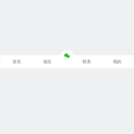
首页
项目
联系
我的
本站推荐
创业项目
营销推广
自媒体课
电商运营
文案写作
热点资讯