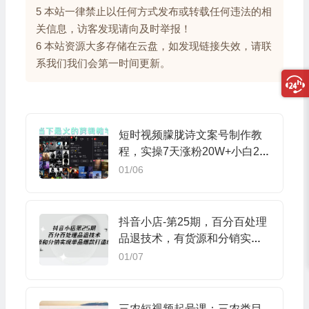
5 本站一律禁止以任何方式发布或转载任何违法的相
关信息，访客发现请向及时举报！
6 本站资源大多存储在云盘，如发现链接失效，请联
系我们我们会第一时间更新。
短时视频朦胧诗文案号制作教
程，实操7天涨粉20W+小白20
分钟看完直接上手
01/06
抖音小店-第25期，百分百处理
品退技术，有货源和分销实现
单品爆款打造玩法
01/07
三农短视频起号课：三农类目