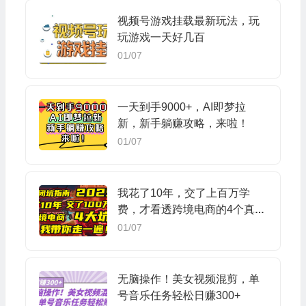
视频号游戏挂载最新玩法，玩
玩游戏一天好几百
01/07
一天到手9000+，AI即梦拉
新，新手躺赚攻略，来啦！
01/07
我花了10年，交了上百万学
费，才看透跨境电商的4个真
相！2025年，这堂课帮你把钱
01/07
省回来 2025年别再当跨境“炮
灰”了！亚马逊、TikTok、独立
站、Temu，这4个平台的坑，
无脑操作！美女视频混剪，单
我带你走一遍！
号音乐任务轻松日赚300+