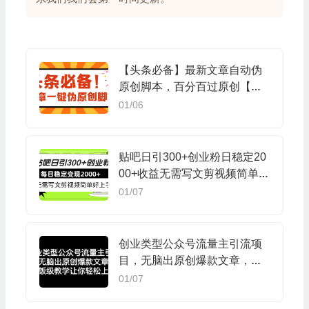
【头条必备】最新文章自动伪
原创脚本，百分百过原创【脚
本+详细教程】
01/06
贴吧日引300+创业粉日稳定20
00+收益无需写文剪视频简单好
上手！
01/07
创业类型公众号流量主引流项
目，无脑出原创爆款文章，喂
饭级教学让你轻松上手【揭
01/07
秘】