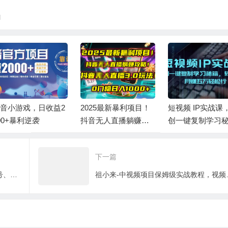
l
音小游戏，日收益2
2025最新暴利项目！
短视频 IP实战课
00+暴利逆袭
抖音无人直播躺赚攻
创一键复制学习
略！抖音无人直播3.0
籍，转战新领域
玩法！0门槛…
赚五万轻松行
下一篇
王欢红宝书短视频培训营，从认知、起号、实操、运营，适合新人起步
祖小来-中视频项