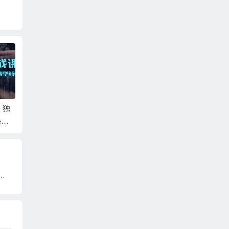
，独
剪辑技巧速成课，高
视频号/直播涨粉-第2
直播实
秘
清拍摄+调色 转扇
期，不用拍视频，不
术设计
，月
子，建筑-抠图精通，
用卖货，在直播间做
升/话
新手秒变剪辑专家
菜，就可以搞钱
非常干
目保姆级实战教程，视频讲解，实操演示，日收益200+