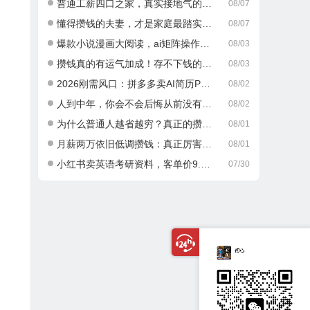
普通工薪四口之家，真实接地气的攒钱日常
08/07
懂得攒钱的夫妻，才是家庭最踏实的底气
08/07
爆款小说漫画大阅读，ai矩阵操作，当天可见收益，号称日入400+
08/03
攒钱真的有运气加成！存不下钱的人，大多栽在这一点
08/03
2026刚需风口：拼多多卖AI简历PPT，可矩阵放大，小白也能干，日入700+！
08/02
人到中年，你会不会后悔从前没有好好攒钱？
08/02
为什么普通人越省越穷？真正的攒钱逻辑很多人都搞错了
08/01
月薪两万依旧低调攒钱：真正厉害的成年人，从不乱消费
08/01
小红书卖英语考研资料，客单价9.9，250天卖了16w!
07/30