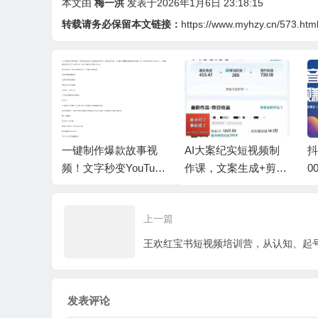
本文由
梅一洪
发表于2026年1月6日 23:18:15
转载请务必保留本文链接：
https://www.myhzy.cn/573.htm
口！烟雨
一键制作爆款故事视
AI大案纪实短视频制
抖
零门槛日
频！文字秒变YouTube
作课，文案生成+剪辑
0
自动发布的傻瓜式教
教学+伙伴计划
程
上一篇
发表评论