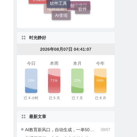
社群营销
软件
AI变现
创业项目
电商运营
时光静好
2026年08月07日 04:41:08
今日
本周
本月
今年
19%
71%
22%
66%
已
4
小时
已
5
天
已
7
天
已
8
月
最新文章
AI教育新风口，自动生成，一单500+，月入2W+!
08/07