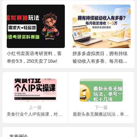
小红书卖英语考研资料，客
拼多多虚拟类目，拥有持续
单价9.9，250天卖了16w!
被动收入有多香。每月稳定
增收 1-3 万
上一篇
下一篇
美食行业个人IP实操课，对于普通人而言，带货美食零食是离变现非常近的选择
最新头条无脑搬运玩法，单号一天轻松十几块【视频教程+搬运软件】
发表评论