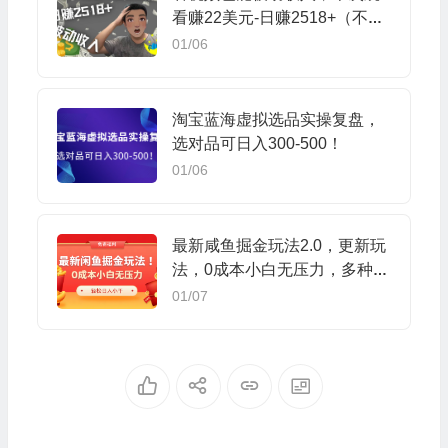
看赚22美元-日赚2518+（不是
YOUTUBE赚钱）
01/06
淘宝蓝海虚拟选品实操复盘，
选对品可日入300-500！
01/06
最新咸鱼掘金玩法2.0，更新玩
法，0成本小白无压力，多种变
现轻松日入过千
01/07