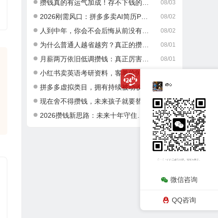
攒钱真的有运气加成！存不下钱的人，大多栽在这一点
08/03
2026刚需风口：拼多多卖AI简历PPT，可矩阵放大，小白也能干，日入700+！
08/02
人到中年，你会不会后悔从前没有好好攒钱？
08/02
为什么普通人越省越穷？真正的攒钱逻辑很多人都搞错了
08/01
月薪两万依旧低调攒钱：真正厉害的成年人，从不乱消费
08/01
小红书卖英语考研资料，客单价9.9，250天卖了16w!
07/30
拼多多虚拟类目，拥有持续被动收入有多香。每月稳定增收 1-3 万
07/30
现在舍不得攒钱，未来孩子就要替你吃苦，这就是最真实的现实
07/30
2026攒钱新思路：未来十年守住积蓄，做好这两件事就够了
07/29
微信咨询
QQ咨询