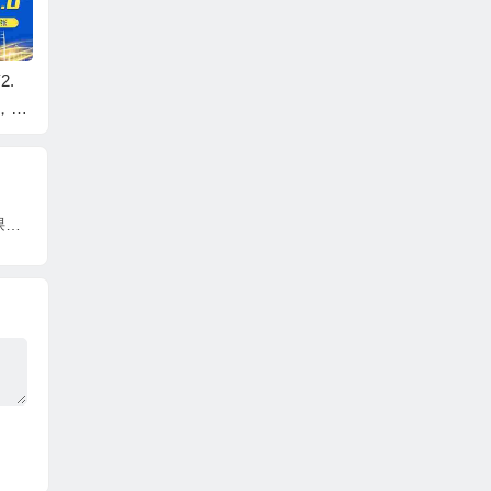
2.
拼多多AI虚拟服务
番茄小说全新技术全
小红书
，配
店，暴力赛道，手机
新玩法！无脑日收300
67天卖
小白可做，月稳定1-2
+
1全流
W
《抖课创造营》选题架构内容包装，写好课录好课卖好课