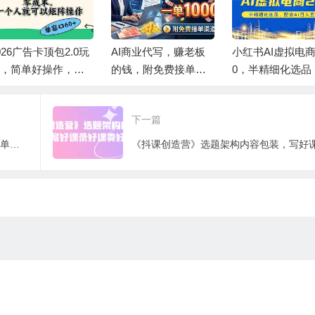
026广告卡顶包2.0玩
AI商业代写，赚老板
小红书AI虚拟电商
，简单好操作，直
的钱，附免费接单渠
0，半精细化选品
省略复杂人工步
道，一单1000+
合AI日入500+
，单窗口60+零成
下一篇
。
新手0基础搭建微信恋爱话术小程序，一单赚几百【视频教程+小程序源码】