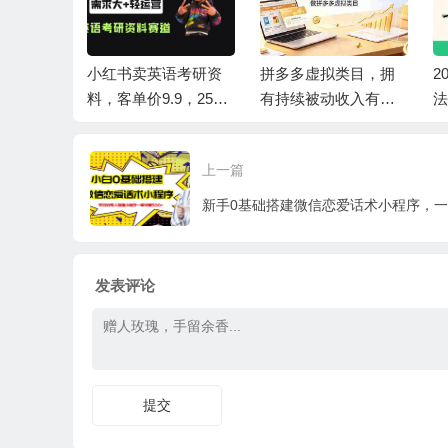
风口：拼多
小红书卖英语考研资
拼多多虚拟类目，拥
2
PT，可
料，客单价9.9，250
有持续被动收入有多
法
小白也能
天卖了16w!
香。每月稳定增收 1-3
接
+！
万
骤
上一篇
本
发表评论