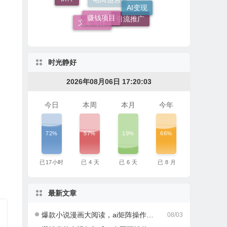
赚钱项目
电商运营
引流推广
文案写作
时光静好
2026年08月06日 17:20:04
今日
本周
本月
今年
72%
57%
19%
66%
已
17
小时
已
4
天
已
6
天
已
8
月
最新文章
爆款小说漫画大阅读，ai矩阵操作，当天可见收益，号称日入400+
08/03