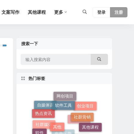
文案写作
其他课程
更多
登录
注册
搜索一下
热门标签
软件工具
网创项目
创业项目
热点资讯
社群营销
自媒体课
其他
短视频课
其他课程
知识分享
软件
AI变现
社群媒体