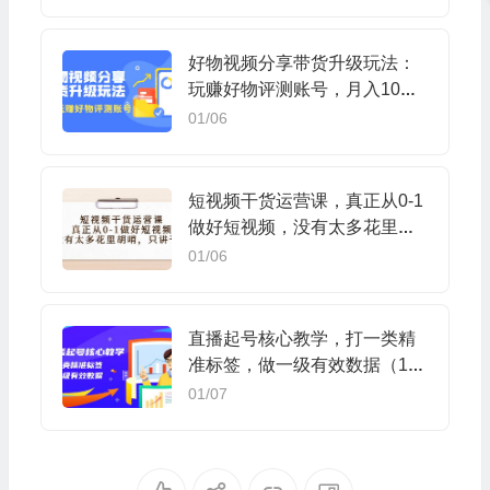
好物视频分享带货升级玩法：
玩赚好物评测账号，月入10个
W（1小时详细教程）
01/06
短视频干货运营课，真正从0-1
做好短视频，没有太多花里胡
哨，只讲干货
01/06
直播起号核心教学，打一类精
准标签，做一级有效数据（14
节课）
01/07