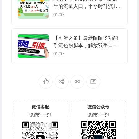
牛的流量入口，半小时引流100
人，日入1000+创业粉
01/07
【引流必备】最新陌陌多功能
引流色粉脚本，解放双手自动
引流【引流脚本+…
01/07
微信客服
微信公众号
微信扫一扫
微信扫一扫