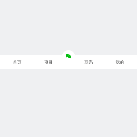
首页
项目
联系
我的
本站推荐
创业项目
营销推广
自媒体课
电商运营
文案写作
热点资讯