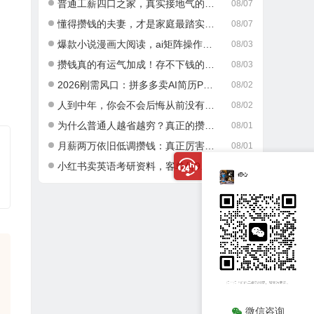
普通工薪四口之家，真实接地气的攒钱日常
08/07
懂得攒钱的夫妻，才是家庭最踏实的底气
08/07
爆款小说漫画大阅读，ai矩阵操作，当天可见收益，号称日入400+
08/03
攒钱真的有运气加成！存不下钱的人，大多栽在这一点
08/03
2026刚需风口：拼多多卖AI简历PPT，可矩阵放大，小白也能干，日入700+！
08/02
人到中年，你会不会后悔从前没有好好攒钱？
08/02
为什么普通人越省越穷？真正的攒钱逻辑很多人都搞错了
08/01
月薪两万依旧低调攒钱：真正厉害的成年人，从不乱消费
08/01
小红书卖英语考研资料，客单价9.9，250天卖了16w!
07/30
微信咨询