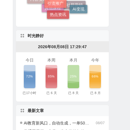
文案写作
AI变现
热点资讯
社群营销
其他课程
时光静好
2026年08月08日 17:29:48
今日
本周
本月
今年
72%
85%
25%
66%
已
17
小时
已
6
天
已
8
天
已
8
月
最新文章
AI教育新风口，自动生成，一单500+，月入2W+!
08/07