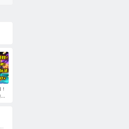
目！
短视频 IP实战课，独
剪辑技巧速成课，高
视频号
赚攻
创一键复制学习秘
清拍摄+调色 转扇
期，不
.0
籍，转战新领域，月
子，建筑-抠图精通，
用卖货
赚五万轻松行
新手秒变剪辑专家
菜，就
新快手3天千粉起号实操教程，纯自然流量，无任何投流，条条视频起爆！