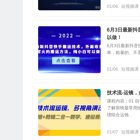
01/06
短视频课
6月3日最新
以做！
6月3日最新抖
单，粗暴的、不
01/06
短视频课
技术流-运镜，
课程内容：01 自
了解剪映最常用的
绕组合运镜...
01/07
短视频课