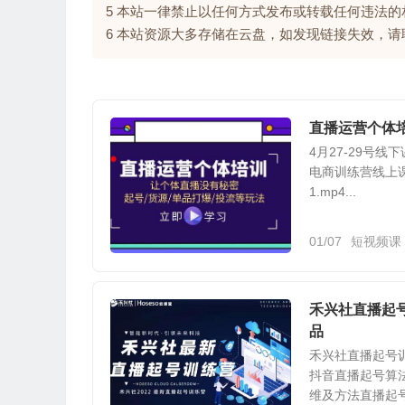
5 本站一律禁止以任何方式发布或转载任何违法
6 本站资源大多存储在云盘，如发现链接失效，
直播运营个体培
4月27-29号线
电商训练营线上课0
1.mp4...
01/07
短视频课
禾兴社直播起
品
禾兴社直播起号训
抖音直播起号算
维及方法直播起号