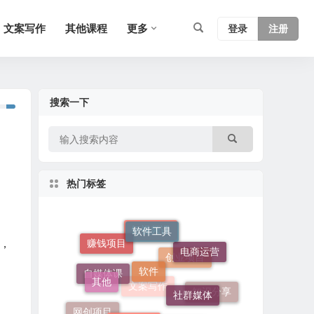
文案写作
其他课程
更多
登录
注册
搜索一下
热门标签
软件工具
，
软件
赚钱项目
电商运营
短视频课
其他
社群媒体
创业项目
自媒体课
引流推广
知识分享
网创项目