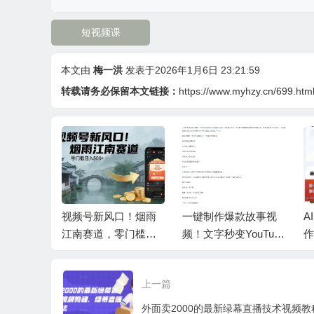
短视频课
本文由
梅一洪
发表于2026年1月6日 23:21:59
转载请务必保留本文链接：
https://www.myhzy.cn/699.htm
赛道，心
视频号新风口！烟雨
一键制作爆款故事视
A
，做起来
江南赛道，零门槛日
频！文字秒变YouTube
作
收益800
入 500+
自动发布的傻瓜式教
教
程
上一篇