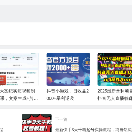
l
I大案纪实短视频制
抖音小游戏，日收益2
2025最新暴利项
课，文案生成+剪辑
000+暴利逆袭
抖音无人直播躺
学+伙伴计划
略！抖音无人直播3
玩法！0门槛…
下一篇
外面卖2000的最新绿幕直播技术视频教程，绿幕直播变现玩法
最