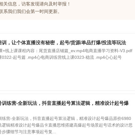
的相关信息，访客发现请向及时举报！
请联系我们我们会第一时间更新。
训，让个体直播没有秘密，起号/货源/单品打爆/投流等玩法
下课+线上课课程内容：尾货直播店铺篇_ev.mp4电商直播学习资料-V3.pdf
322-起号篇 .mp4心电商训练营线上课0323-稳流 .mp4心心起号
号训练营-全新玩法，抖音直播起号算法逻辑，精准设计起号爆
练营-全新玩法，抖音直播起号算法逻辑，精准设计起号爆品原价6980
法逻辑精准设计起号爆品卡直播思维搭建高爆起号场景起号话术的设计思
步骤细节与注意事项起号复...